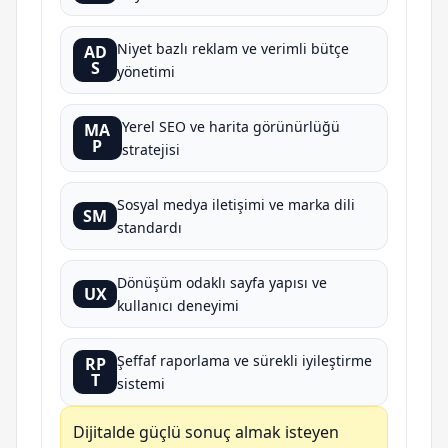
Niyet bazlı reklam ve verimli bütçe
AD
S
yönetimi
Yerel SEO ve harita görünürlüğü
MA
P
stratejisi
Sosyal medya iletişimi ve marka dili
SM
standardı
Dönüşüm odaklı sayfa yapısı ve
UX
kullanıcı deneyimi
Şeffaf raporlama ve sürekli iyileştirme
RP
T
sistemi
Dijitalde güçlü sonuç almak isteyen