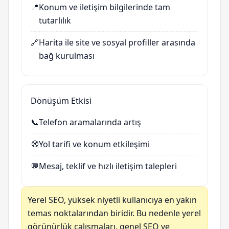
📍
Konum ve iletişim bilgilerinde tam
tutarlılık
🔗
Harita ile site ve sosyal profiller arasında
bağ kurulması
Dönüşüm Etkisi
📞
Telefon aramalarında artış
🧭
Yol tarifi ve konum etkileşimi
💬
Mesaj, teklif ve hızlı iletişim talepleri
Yerel SEO, yüksek niyetli kullanıcıya en yakın
temas noktalarından biridir. Bu nedenle yerel
görünürlük çalışmaları, genel SEO ve