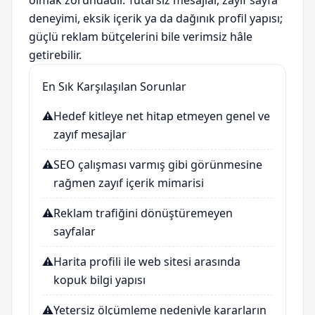
olmak zorundadır. Tutarsız mesajlar, zayıf sayfa
deneyimi, eksik içerik ya da dağınık profil yapısı;
güçlü reklam bütçelerini bile verimsiz hâle
getirebilir.
En Sık Karşılaşılan Sorunlar
⚠️
Hedef kitleye net hitap etmeyen genel ve
zayıf mesajlar
⚠️
SEO çalışması varmış gibi görünmesine
rağmen zayıf içerik mimarisi
⚠️
Reklam trafiğini dönüştüremeyen
sayfalar
⚠️
Harita profili ile web sitesi arasında
kopuk bilgi yapısı
⚠️
Yetersiz ölçümleme nedeniyle kararların