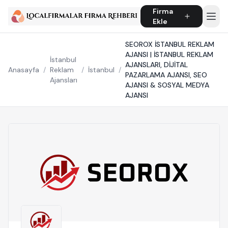
Firma
Ekle
SEOROX İSTANBUL REKLAM
AJANSI | İSTANBUL REKLAM
İstanbul
AJANSLARI, DİJİTAL
Anasayfa
/
Reklam
/
İstanbul
/
PAZARLAMA AJANSI, SEO
Ajansları
AJANSI & SOSYAL MEDYA
AJANSI