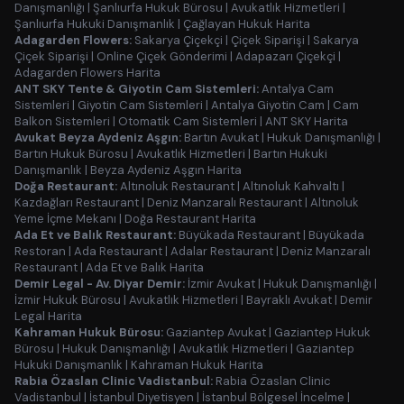
Danışmanlığı
|
Şanlıurfa Hukuk Bürosu
|
Avukatlık Hizmetleri
|
Şanlıurfa Hukuki Danışmanlık
|
Çağlayan Hukuk Harita
Adagarden Flowers:
Sakarya Çiçekçi
|
Çiçek Siparişi
|
Sakarya
Çiçek Siparişi
|
Online Çiçek Gönderimi
|
Adapazarı Çiçekçi
|
Adagarden Flowers Harita
ANT SKY Tente & Giyotin Cam Sistemleri:
Antalya Cam
Sistemleri
|
Giyotin Cam Sistemleri
|
Antalya Giyotin Cam
|
Cam
Balkon Sistemleri
|
Otomatik Cam Sistemleri
|
ANT SKY Harita
Avukat Beyza Aydeniz Aşgın:
Bartın Avukat
|
Hukuk Danışmanlığı
|
Bartın Hukuk Bürosu
|
Avukatlık Hizmetleri
|
Bartın Hukuki
Danışmanlık
|
Beyza Aydeniz Aşgın Harita
Doğa Restaurant:
Altınoluk Restaurant
|
Altınoluk Kahvaltı
|
Kazdağları Restaurant
|
Deniz Manzaralı Restaurant
|
Altınoluk
Yeme İçme Mekanı
|
Doğa Restaurant Harita
Ada Et ve Balık Restaurant:
Büyükada Restaurant
|
Büyükada
Restoran
|
Ada Restaurant
|
Adalar Restaurant
|
Deniz Manzaralı
Restaurant
|
Ada Et ve Balık Harita
Demir Legal - Av. Diyar Demir:
İzmir Avukat
|
Hukuk Danışmanlığı
|
İzmir Hukuk Bürosu
|
Avukatlık Hizmetleri
|
Bayraklı Avukat
|
Demir
Legal Harita
Kahraman Hukuk Bürosu:
Gaziantep Avukat
|
Gaziantep Hukuk
Bürosu
|
Hukuk Danışmanlığı
|
Avukatlık Hizmetleri
|
Gaziantep
Hukuki Danışmanlık
|
Kahraman Hukuk Harita
Rabia Özaslan Clinic Vadistanbul:
Rabia Özaslan Clinic
Vadistanbul
|
İstanbul Diyetisyen
|
İstanbul Bölgesel İncelme
|