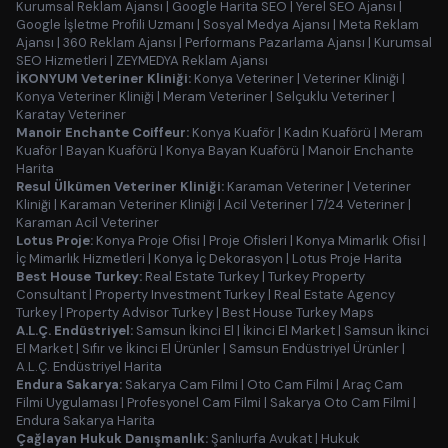
Kurumsal Reklam Ajansı
|
Google Harita SEO
|
Yerel SEO Ajansı
|
Google İşletme Profili Uzmanı
|
Sosyal Medya Ajansı
|
Meta Reklam
Ajansı
|
360 Reklam Ajansı
|
Performans Pazarlama Ajansı
|
Kurumsal
SEO Hizmetleri
|
ZEYMEDYA Reklam Ajansı
İKONYUM Veteriner Kliniği:
Konya Veteriner
|
Veteriner Kliniği
|
Konya Veteriner Kliniği
|
Meram Veteriner
|
Selçuklu Veteriner
|
Karatay Veteriner
Manoir Enchante Coiffeur:
Konya Kuaför
|
Kadın Kuaförü
|
Meram
Kuaför
|
Bayan Kuaförü
|
Konya Bayan Kuaförü
|
Manoir Enchante
Harita
Resul Ülkümen Veteriner Kliniği:
Karaman Veteriner
|
Veteriner
Kliniği
|
Karaman Veteriner Kliniği
|
Acil Veteriner
|
7/24 Veteriner
|
Karaman Acil Veteriner
Lotus Proje:
Konya Proje Ofisi
|
Proje Ofisleri
|
Konya Mimarlık Ofisi
|
İç Mimarlık Hizmetleri
|
Konya İç Dekorasyon
|
Lotus Proje Harita
Best House Turkey:
Real Estate Turkey
|
Turkey Property
Consultant
|
Property Investment Turkey
|
Real Estate Agency
Turkey
|
Property Advisor Turkey
|
Best House Turkey Maps
A.L.Ç. Endüstriyel:
Samsun İkinci El
|
İkinci El Market
|
Samsun İkinci
El Market
|
Sıfır ve İkinci El Ürünler
|
Samsun Endüstriyel Ürünler
|
A.L.Ç. Endüstriyel Harita
Endura Sakarya:
Sakarya Cam Filmi
|
Oto Cam Filmi
|
Araç Cam
Filmi Uygulaması
|
Profesyonel Cam Filmi
|
Sakarya Oto Cam Filmi
|
Endura Sakarya Harita
Çağlayan Hukuk Danışmanlık:
Şanlıurfa Avukat
|
Hukuk