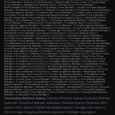
Firma Rehberi
|
Profica Firma Platformu
|
Markify360 Firma Listesi
|
Firmalio Yerel
Firma Rehberi
|
WebdeFirma İşletme Dizini
|
DijitalFirman Firma Rehberi
|
ProFirmaWeb Firma Platformu
|
FirmaMap Firma Rehberi
|
LocalFirma Yerel İşletme
Rehberi
|
BizMarka Firma Dizini
|
Maplafi Firma Rehberi
|
FirmaEvreni Firma Rehberi
|
Firmovia İşletme Rehberi
|
FirmaHaritam Firma Rehberi
|
FirmaPusula Firma Dizini
|
FirmaYolu Firma Rehberi
|
FirmaListe İşletme Rehberi
|
FirmaAdres Firma Rehberi
|
LocalFirmalar Yerel Firma Rehberi
|
FirmaPlatform İşletme Dizini
|
RehberPro Firma
Rehberi
|
FirmaMerkez Firma Dizini
|
FirmaKaynak İşletme Rehberi
|
RehberMerkez
Firma Rehberi
|
FirmaKonumum Firma Rehberi
|
FirmaSemt Yerel Firma Dizini
|
FirmaYerleri İşletme Rehberi
|
FirmaSehir Firma Rehberi
|
FirmaPro İşletme Rehberi
|
FirmaRehberiTR Firma Dizini
|
Firmoria Firma Rehberi
|
EniyiFirmaTR İşletme Rehberi
|
FirmaOneri Firma Tavsiye Rehberi
|
FirmaLog Firma Dizini
|
FirmaSet İşletme Rehberi
|
RehberON Firma Rehberi
|
FirmaLens Firma Dizini
|
Dizinist İşletme Dizini
|
FirmaGrid Firma Rehberi
|
FirmaCity Firma Dizini
|
RehberCity İşletme Rehberi
|
DizinSite Firma Rehberi
|
RehberHub Firma Dizini
|
FirmaNest İşletme Rehberi
|
FirmaPilot Firma Rehberi
|
FirmaBaseo Firma Dizini
|
FirmaPulseo İşletme Rehberi
|
FirmaRehberist Firma Rehberi
|
FirmaPorter Firma Dizini
|
TurkeyFirms Firma Rehberi
|
FirmaPortalio İşletme Rehberi
|
FirmaSearch Firma Dizini
|
Dizinra Firma Rehberi
|
FirmaPlaneo İşletme Rehberi
|
FirmaLocate Firma Dizini
|
Rehberis Firma Rehberi
|
FirmaLinker İşletme Rehberi
|
FirmaROA Firma Rehberi
|
DijiFirma İşletme Rehberi
|
Bulpar Firma Dizini
|
Rebset Firma Rehberi
|
BizLenta İşletme Dizini
|
Dijitalio Firma
Rehberi
|
FirmaPorta Firma Dizini
|
WebFirmio İşletme Rehberi
|
MapFirma Firma
Rehberi
|
FirmaVita Firma Dizini
|
FirmaArena İşletme Rehberi
|
FirmaLinka Firma
Rehberi
|
FirmaBulut Firma Dizini
|
FirmaKey İşletme Rehberi
|
FirmaNokta Firma
Rehberi
|
FirmaDurak Firma Dizini
|
FirmaRota İşletme Rehberi
|
LokalRehber Firma
Rehberi
|
FirmaYerim Firma Dizini
|
BizMora İşletme Rehberi
|
RehberNeti Firma
Rehberi
|
LokalFirma Firma Dizini
|
MapRehber İşletme Rehberi
|
KonumFirma Firma
Rehberi
|
KonumRehber Firma Dizini
|
WebFira İşletme Rehberi
|
MapNokta Firma
Rehberi
|
RehberLine Firma Dizini
|
FirmaLinko İşletme Rehberi
|
FirmaTekno Firma
Rehberi
|
FirmaRoid Firma Dizini
|
FirmaVeri İşletme Rehberi
|
FirmaSayfa Firma
Rehberi
|
FirmaListem Firma Rehberi
|
Rehbora Firma Dizini
|
FirmaRadar İşletme
Rehberi
|
FirmaClouds Firma Rehberi
|
FirmaWorlds Firma Dizini
|
FirmaRehberTR
İşletme Rehberi
|
FirmaRehberTurkey Firma Rehberi
|
FirmaListPro Firma Dizini
|
Listivoa İşletme Rehberi
|
Rehberio Firma Rehberi
|
Rehbera360 Firma Dizini
|
Diziora
İşletme Rehberi
|
Dizivia Firma Rehberi
|
Lokoria Firma Dizini
|
Firmora360 İşletme
Rehberi
|
Bizora360 Firma Rehberi
|
ProFirma360 Firma Dizini
|
Markora360 İşletme
Rehberi
|
Listora360 Firma Rehberi
|
Zeymedya Reklam Ajansı:
İstanbul Reklam Ajansı
|
İstanbul Reklam
Ajansları
|
İstanbul Reklam Ajansları
|
Reklam Ajansı
|
İstanbul SEO
Ajansı
|
SEO Ajansı
|
Dijital Pazarlama Ajansı
|
Google Ads Ajansı
|
SEO Uzmanı
|
İstanbul Reklam Ajansları
|
Reklam Ajansları
|