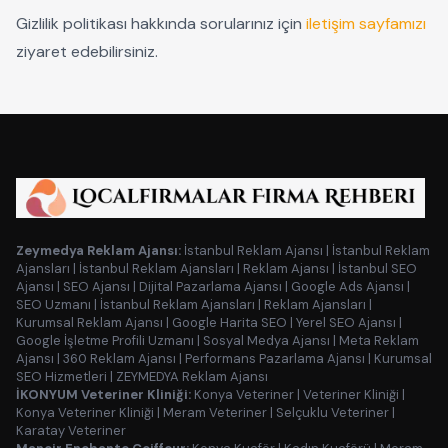
Gizlilik politikası hakkında sorularınız için
iletişim sayfamızı
ziyaret edebilirsiniz.
Zeymedya Reklam Ajansı:
İstanbul Reklam Ajansı
|
İstanbul Reklam
Ajansları
|
İstanbul Reklam Ajansları
|
Reklam Ajansı
|
İstanbul SEO
Ajansı
|
SEO Ajansı
|
Dijital Pazarlama Ajansı
|
Google Ads Ajansı
|
SEO Uzmanı
|
İstanbul Reklam Ajansları
|
Reklam Ajansları
|
Kurumsal Reklam Ajansı
|
Google Harita SEO
|
Yerel SEO Ajansı
|
Google İşletme Profili Uzmanı
|
Sosyal Medya Ajansı
|
Meta Reklam
Ajansı
|
360 Reklam Ajansı
|
Performans Pazarlama Ajansı
|
Kurumsal
SEO Hizmetleri
|
ZEYMEDYA Reklam Ajansı
İKONYUM Veteriner Kliniği:
Konya Veteriner
|
Veteriner Kliniği
|
Konya Veteriner Kliniği
|
Meram Veteriner
|
Selçuklu Veteriner
|
Karatay Veteriner