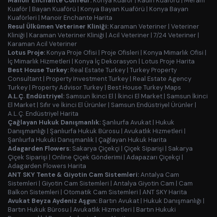
Manoir Enchante Coiffeur:
Konya Kuaför
|
Kadın Kuaförü
|
Meram
Kuaför
|
Bayan Kuaförü
|
Konya Bayan Kuaförü
|
Konya Bayan
Kuaförleri
|
Manoir Enchante Harita
Resul Ülkümen Veteriner Kliniği:
Karaman Veteriner
|
Veteriner
Kliniği
|
Karaman Veteriner Kliniği
|
Acil Veteriner
|
7/24 Veteriner
|
Karaman Acil Veteriner
Lotus Proje:
Konya Proje Ofisi
|
Proje Ofisleri
|
Konya Mimarlık Ofisi
|
İç Mimarlık Hizmetleri
|
Konya İç Dekorasyon
|
Lotus Proje Harita
Best House Turkey:
Real Estate Turkey
|
Turkey Property
Consultant
|
Property Investment Turkey
|
Real Estate Agency
Turkey
|
Property Advisor Turkey
|
Best House Turkey Maps
A.L.Ç. Endüstriyel:
Samsun İkinci El
|
İkinci El Market
|
Samsun İkinci
El Market
|
Sıfır ve İkinci El Ürünler
|
Samsun Endüstriyel Ürünler
|
A.L.Ç. Endüstriyel Harita
Çağlayan Hukuk Danışmanlık:
Şanlıurfa Avukat
|
Hukuk
Danışmanlığı
|
Şanlıurfa Hukuk Bürosu
|
Avukatlık Hizmetleri
|
Şanlıurfa Hukuki Danışmanlık
|
Çağlayan Hukuk Harita
Adagarden Flowers:
Sakarya Çiçekçi
|
Çiçek Siparişi
|
Sakarya
Çiçek Siparişi
|
Online Çiçek Gönderimi
|
Adapazarı Çiçekçi
|
Adagarden Flowers Harita
ANT SKY Tente & Giyotin Cam Sistemleri:
Antalya Cam
Sistemleri
|
Giyotin Cam Sistemleri
|
Antalya Giyotin Cam
|
Cam
Balkon Sistemleri
|
Otomatik Cam Sistemleri
|
ANT SKY Harita
Avukat Beyza Aydeniz Aşgın:
Bartın Avukat
|
Hukuk Danışmanlığı
|
Bartın Hukuk Bürosu
|
Avukatlık Hizmetleri
|
Bartın Hukuki