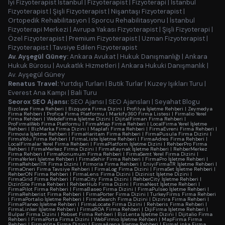
İyi Fizyoterapist İstanbul
|
Fizyoterapist
|
Fizyoterapi
|
İstanbul
Fizyoterapist
|
Şişli Fizyoterapist
|
Nişantaşı Fizyoterapist
|
Ortopedik Rehabilitasyon
|
Sporcu Rehabilitasyonu
|
İstanbul
Fizyoterapi Merkezi
|
Avrupa Yakası Fizyoterapist
|
Şişli Fizyoterapi
|
Özel Fizyoterapist
|
Premium Fizyoterapist
|
Uzman Fizyoterapist
|
Fizyoterapist
|
Tavsiye Edilen Fizyoterapist
Av. Ayşegül Güney:
Ankara Avukat
|
Hukuk Danışmanlığı
|
Ankara
Hukuk Bürosu
|
Avukatlık Hizmetleri
|
Ankara Hukuki Danışmanlık
|
Av. Ayşegül Güney
Renatus Travel:
Yurtdışı Turları
|
Butik Turlar
|
Kuzey Işıkları Turu
|
Everest Ana Kampı
|
Bali Turu
Seorox SEO Ajansı:
SEO Ajansı
|
SEO Ajansları
|
Seyahat Blogu
Bizclave Firma Rehberi
|
Bizquora Firma Dizini
|
Profilya İşletme Rehberi
|
Zeymedya
Firma Rehberi
|
Profica Firma Platformu
|
Markify360 Firma Listesi
|
Firmalio Yerel
Firma Rehberi
|
WebdeFirma İşletme Dizini
|
DijitalFirman Firma Rehberi
|
ProFirmaWeb Firma Platformu
|
FirmaMap Firma Rehberi
|
LocalFirma Yerel İşletme
Rehberi
|
BizMarka Firma Dizini
|
Maplafi Firma Rehberi
|
FirmaEvreni Firma Rehberi
|
Firmovia İşletme Rehberi
|
FirmaHaritam Firma Rehberi
|
FirmaPusula Firma Dizini
|
FirmaYolu Firma Rehberi
|
FirmaListe İşletme Rehberi
|
FirmaAdres Firma Rehberi
|
LocalFirmalar Yerel Firma Rehberi
|
FirmaPlatform İşletme Dizini
|
RehberPro Firma
Rehberi
|
FirmaMerkez Firma Dizini
|
FirmaKaynak İşletme Rehberi
|
RehberMerkez
Firma Rehberi
|
FirmaKonumum Firma Rehberi
|
FirmaSemt Yerel Firma Dizini
|
FirmaYerleri İşletme Rehberi
|
FirmaSehir Firma Rehberi
|
FirmaPro İşletme Rehberi
|
FirmaRehberiTR Firma Dizini
|
Firmoria Firma Rehberi
|
EniyiFirmaTR İşletme Rehberi
|
FirmaOneri Firma Tavsiye Rehberi
|
FirmaLog Firma Dizini
|
FirmaSet İşletme Rehberi
|
RehberON Firma Rehberi
|
FirmaLens Firma Dizini
|
Dizinist İşletme Dizini
|
FirmaGrid Firma Rehberi
|
FirmaCity Firma Dizini
|
RehberCity İşletme Rehberi
|
DizinSite Firma Rehberi
|
RehberHub Firma Dizini
|
FirmaNest İşletme Rehberi
|
FirmaPilot Firma Rehberi
|
FirmaBaseo Firma Dizini
|
FirmaPulseo İşletme Rehberi
|
FirmaRehberist Firma Rehberi
|
FirmaPorter Firma Dizini
|
TurkeyFirms Firma Rehberi
|
FirmaPortalio İşletme Rehberi
|
FirmaSearch Firma Dizini
|
Dizinra Firma Rehberi
|
FirmaPlaneo İşletme Rehberi
|
FirmaLocate Firma Dizini
|
Rehberis Firma Rehberi
|
FirmaLinker İşletme Rehberi
|
FirmaROA Firma Rehberi
|
DijiFirma İşletme Rehberi
|
Bulpar Firma Dizini
|
Rebset Firma Rehberi
|
BizLenta İşletme Dizini
|
Dijitalio Firma
Rehberi
|
FirmaPorta Firma Dizini
|
WebFirmio İşletme Rehberi
|
MapFirma Firma
Rehberi
|
FirmaVita Firma Dizini
|
FirmaArena İşletme Rehberi
|
FirmaLinka Firma