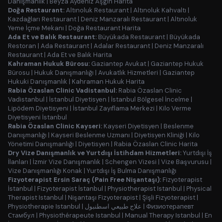
Danışmanlık
|
Beyza Aydeniz Aşgın Harita
Doğa Restaurant:
Altınoluk Restaurant
|
Altınoluk Kahvaltı
|
Kazdağları Restaurant
|
Deniz Manzaralı Restaurant
|
Altınoluk
Yeme İçme Mekanı
|
Doğa Restaurant Harita
Ada Et ve Balık Restaurant:
Büyükada Restaurant
|
Büyükada
Restoran
|
Ada Restaurant
|
Adalar Restaurant
|
Deniz Manzaralı
Restaurant
|
Ada Et ve Balık Harita
Kahraman Hukuk Bürosu:
Gaziantep Avukat
|
Gaziantep Hukuk
Bürosu
|
Hukuk Danışmanlığı
|
Avukatlık Hizmetleri
|
Gaziantep
Hukuki Danışmanlık
|
Kahraman Hukuk Harita
Rabia Özaslan Clinic Vadistanbul:
Rabia Özaslan Clinic
Vadistanbul
|
İstanbul Diyetisyen
|
İstanbul Bölgesel İncelme
|
Lipödem Diyetisyeni
|
İstanbul Zayıflama Merkezi
|
Kilo Verme
Diyetisyeni İstanbul
Rabia Özaslan Clinic Kayseri:
Kayseri Diyetisyen
|
Beslenme
Danışmanlığı
|
Kayseri Beslenme Uzmanı
|
Diyetisyen Kliniği
|
Kilo
Yönetimi Danışmanlığı
|
Diyetisyen
|
Rabia Özaslan Clinic Harita
Dry Vize Danışmanlık ve Yurtdışı İstihdam Hizmetleri:
Yurtdışı İş
İlanları
|
İzmir Vize Danışmanlık
|
Schengen Vizesi
|
Vize Başvurusu
|
Vize Danışmanlığı Konak
|
Yurtdışı İş Bulma Danışmanlığı
Fizyoterapist Ersin Saraç (Pain Free Nişantaşı):
Fizyoterapist
İstanbul
|
Fizyoterapist İstanbul
|
Physiotherapist Istanbul
|
Physical
Therapist Istanbul
|
Nişantaşı Fizyoterapist
|
Şişli Fizyoterapist
|
Physiotherapie Istanbul
|
علاج طبيعي اسطنبول
|
Физиотерапевт
Стамбул
|
Physiothérapeute Istanbul
|
Manual Therapy Istanbul
|
En