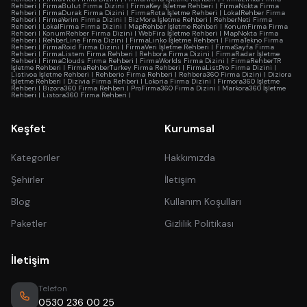
Rehberi
|
FirmaBulut Firma Dizini
|
FirmaKey İşletme Rehberi
|
FirmaNokta Firma
Rehberi
|
FirmaDurak Firma Dizini
|
FirmaRota İşletme Rehberi
|
LokalRehber Firma
Rehberi
|
FirmaYerim Firma Dizini
|
BizMora İşletme Rehberi
|
RehberNeti Firma
Rehberi
|
LokalFirma Firma Dizini
|
MapRehber İşletme Rehberi
|
KonumFirma Firma
Rehberi
|
KonumRehber Firma Dizini
|
WebFira İşletme Rehberi
|
MapNokta Firma
Rehberi
|
RehberLine Firma Dizini
|
FirmaLinko İşletme Rehberi
|
FirmaTekno Firma
Rehberi
|
FirmaRoid Firma Dizini
|
FirmaVeri İşletme Rehberi
|
FirmaSayfa Firma
Rehberi
|
FirmaListem Firma Rehberi
|
Rehbora Firma Dizini
|
FirmaRadar İşletme
Rehberi
|
FirmaClouds Firma Rehberi
|
FirmaWorlds Firma Dizini
|
FirmaRehberTR
İşletme Rehberi
|
FirmaRehberTurkey Firma Rehberi
|
FirmaListPro Firma Dizini
|
Listivoa İşletme Rehberi
|
Rehberio Firma Rehberi
|
Rehbera360 Firma Dizini
|
Diziora
İşletme Rehberi
|
Dizivia Firma Rehberi
|
Lokoria Firma Dizini
|
Firmora360 İşletme
Rehberi
|
Bizora360 Firma Rehberi
|
ProFirma360 Firma Dizini
|
Markora360 İşletme
Rehberi
|
Listora360 Firma Rehberi
|
Keşfet
Kurumsal
Kategoriler
Hakkımızda
Şehirler
İletişim
Blog
Kullanım Koşulları
Paketler
Gizlilik Politikası
İletişim
Telefon
0530 236 00 25