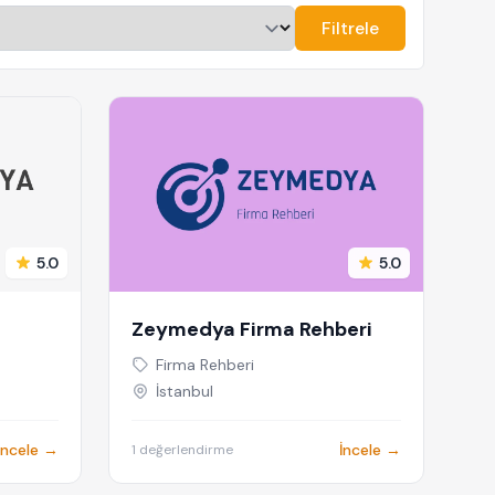
Filtrele
5.0
5.0
Zeymedya Firma Rehberi
Firma Rehberi
İstanbul
İncele →
İncele →
1 değerlendirme