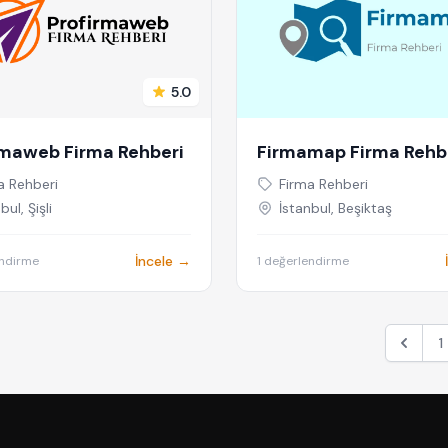
5.0
rmaweb Firma Rehberi
Firmamap Firma Rehb
a Rehberi
Firma Rehberi
bul, Şişli
İstanbul, Beşiktaş
İncele →
endirme
1 değerlendirme
1