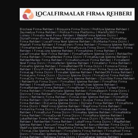
Bizclave Firma Rehberi
|
Bizquora Firma Dizini
|
Profilya İşletme Rehberi
|
Zeymedya Firma Rehberi
|
Profica Firma Platformu
|
Markify360 Firma
Listesi
|
Firmalio Yerel Firma Rehberi
|
WebdeFirma İşletme Dizini
|
DijitalFirman Firma Rehberi
|
ProFirmaWeb Firma Platformu
|
FirmaMap
Firma Rehberi
|
LocalFirma Yerel İşletme Rehberi
|
BizMarka Firma Dizini
|
Maplafi Firma Rehberi
|
FirmaEvreni Firma Rehberi
|
Firmovia İşletme Rehberi
|
FirmaHaritam Firma Rehberi
|
FirmaPusula Firma Dizini
|
FirmaYolu Firma
Rehberi
|
FirmaListe İşletme Rehberi
|
FirmaAdres Firma Rehberi
|
LocalFirmalar Yerel Firma Rehberi
|
FirmaPlatform İşletme Dizini
|
RehberPro
Firma Rehberi
|
FirmaMerkez Firma Dizini
|
FirmaKaynak İşletme Rehberi
|
RehberMerkez Firma Rehberi
|
FirmaKonumum Firma Rehberi
|
FirmaSemt
Yerel Firma Dizini
|
FirmaYerleri İşletme Rehberi
|
FirmaSehir Firma Rehberi
|
FirmaPro İşletme Rehberi
|
FirmaRehberiTR Firma Dizini
|
Firmoria Firma
Rehberi
|
EniyiFirmaTR İşletme Rehberi
|
FirmaOneri Firma Tavsiye Rehberi
|
FirmaLog Firma Dizini
|
FirmaSet İşletme Rehberi
|
RehberON Firma Rehberi
|
FirmaLens Firma Dizini
|
Dizinist İşletme Dizini
|
FirmaGrid Firma Rehberi
|
FirmaCity Firma Dizini
|
RehberCity İşletme Rehberi
|
DizinSite Firma Rehberi
|
RehberHub Firma Dizini
|
FirmaNest İşletme Rehberi
|
FirmaPilot Firma
Rehberi
|
FirmaBaseo Firma Dizini
|
FirmaPulseo İşletme Rehberi
|
FirmaRehberist Firma Rehberi
|
FirmaPorter Firma Dizini
|
TurkeyFirms
Firma Rehberi
|
FirmaPortalio İşletme Rehberi
|
FirmaSearch Firma Dizini
|
Dizinra Firma Rehberi
|
FirmaPlaneo İşletme Rehberi
|
FirmaLocate Firma
Dizini
|
Rehberis Firma Rehberi
|
FirmaLinker İşletme Rehberi
|
FirmaROA
Firma Rehberi
|
DijiFirma İşletme Rehberi
|
Bulpar Firma Dizini
|
Rebset
Firma Rehberi
|
BizLenta İşletme Dizini
|
Dijitalio Firma Rehberi
|
FirmaPorta
Firma Dizini
|
WebFirmio İşletme Rehberi
|
MapFirma Firma Rehberi
|
FirmaVita Firma Dizini
|
FirmaArena İşletme Rehberi
|
FirmaLinka Firma
Rehberi
|
FirmaBulut Firma Dizini
|
FirmaKey İşletme Rehberi
|
FirmaNokta
Firma Rehberi
|
FirmaDurak Firma Dizini
|
FirmaRota İşletme Rehberi
|
LokalRehber Firma Rehberi
|
FirmaYerim Firma Dizini
|
BizMora İşletme
Rehberi
|
RehberNeti Firma Rehberi
|
LokalFirma Firma Dizini
|
MapRehber
İşletme Rehberi
|
KonumFirma Firma Rehberi
|
KonumRehber Firma Dizini
|
WebFira İşletme Rehberi
|
MapNokta Firma Rehberi
|
RehberLine Firma Dizini
|
FirmaLinko İşletme Rehberi
|
FirmaTekno Firma Rehberi
|
FirmaRoid Firma
Dizini
|
FirmaVeri İşletme Rehberi
|
FirmaSayfa Firma Rehberi
|
FirmaListem
Firma Rehberi
|
Rehbora Firma Dizini
|
FirmaRadar İşletme Rehberi
|