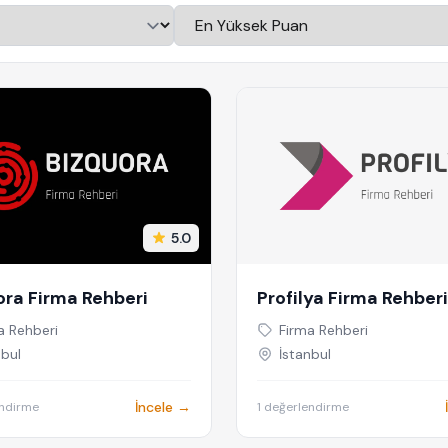
5.0
ora Firma Rehberi
Profilya Firma Rehberi
a Rehberi
Firma Rehberi
nbul
İstanbul
İncele →
endirme
1 değerlendirme