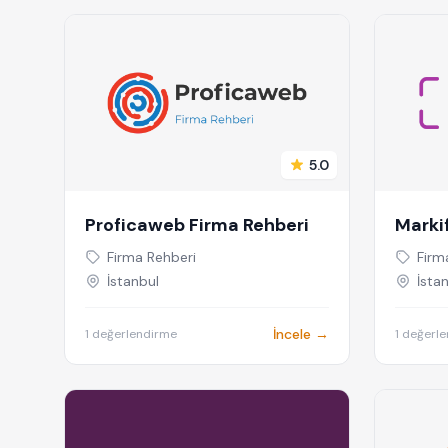
5.0
Proficaweb Firma Rehberi
Marki
Firma Rehberi
Firm
İstanbul
İstan
İncele →
1 değerlendirme
1 değerl