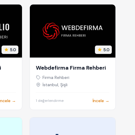
5.0
5.0
i
Webdefirma Firma Rehberi
Firma Rehberi
İstanbul, Şişli
İncele →
İncele →
1 değerlendirme