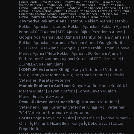
FirmaClouds Firma Rehberi
|
FirmaWorlds Firma Dizini
|
FirmaRehberTR
İşletme Rehberi
|
FirmaRehberTurkey Firma Rehberi
|
FirmaListPro Firma
Dizini
|
Listivoa İşletme Rehberi
|
Rehberio Firma Rehberi
|
Rehbera360 Firma
Dizini
|
Diziora İşletme Rehberi
|
Dizivia Firma Rehberi
|
Lokoria Firma Dizini
|
Firmora360 İşletme Rehberi
|
Bizora360 Firma Rehberi
|
ProFirma360 Firma
Dizini
|
Markora360 İşletme Rehberi
|
Listora360 Firma Rehberi
|
Zeymedya Reklam Ajansı:
İstanbul Reklam Ajansı
|
İstanbul
Reklam Ajansları
|
İstanbul Reklam Ajansları
|
Reklam Ajansı
|
İstanbul SEO Ajansı
|
SEO Ajansı
|
Dijital Pazarlama Ajansı
|
Google Ads Ajansı
|
SEO Uzmanı
|
İstanbul Reklam Ajansları
|
Reklam Ajansları
|
Kurumsal Reklam Ajansı
|
Google Harita
SEO
|
Yerel SEO Ajansı
|
Google İşletme Profili Uzmanı
|
Sosyal
Medya Ajansı
|
Meta Reklam Ajansı
|
360 Reklam Ajansı
|
Performans Pazarlama Ajansı
|
Kurumsal SEO Hizmetleri
|
ZEYMEDYA Reklam Ajansı
İKONYUM Veteriner Kliniği:
Konya Veteriner
|
Veteriner
Kliniği
|
Konya Veteriner Kliniği
|
Meram Veteriner
|
Selçuklu
Veteriner
|
Karatay Veteriner
Manoir Enchante Coiffeur:
Konya Kuaför
|
Kadın Kuaförü
|
Meram Kuaför
|
Bayan Kuaförü
|
Konya Bayan Kuaförü
|
Manoir Enchante Harita
Resul Ülkümen Veteriner Kliniği:
Karaman Veteriner
|
Veteriner Kliniği
|
Karaman Veteriner Kliniği
|
Acil Veteriner
|
7/24 Veteriner
|
Karaman Acil Veteriner
Lotus Proje:
Konya Proje Ofisi
|
Proje Ofisleri
|
Konya Mimarlık
Ofisi
|
İç Mimarlık Hizmetleri
|
Konya İç Dekorasyon
|
Lotus
Proje Harita