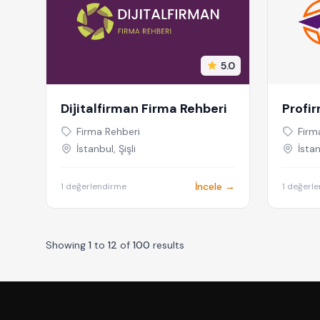
5.0
Dijitalfirman Firma Rehberi
Profi
Firma Rehberi
Firm
İstanbul, Şişli
İstan
İncele →
1 değerlendirme
1 değerl
Showing
1
to
12
of
100
results