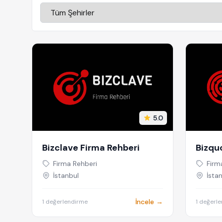
5.0
Bizclave Firma Rehberi
Bizqu
Firma Rehberi
Firm
İstanbul
İsta
İncele →
1 değerlendirme
1 değerl