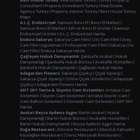
Best House Turkey:
Real Estate Turkey
|
Turkey Property
Consultant
|
Property Investment Turkey
|
Real Estate
Agency Turkey
|
Property Advisor Turkey
|
Best House Turkey
Maps
A.L.Ç. Endüstriyel:
Samsun İkinci El
|
İkinci El Market
|
Samsun İkinci El Market
|
Sıfır ve İkinci El Ürünler
|
Samsun
Endüstriyel Ürünler
|
A.L.Ç. Endüstriyel Harita
Endura Sakarya:
Sakarya Cam Filmi
|
Oto Cam Filmi
|
Araç
Cam Filmi Uygulaması
|
Profesyonel Cam Filmi
|
Sakarya Oto
Cam Filmi
|
Endura Sakarya Harita
Çağlayan Hukuk Danışmanlık:
Şanlıurfa Avukat
|
Hukuk
Danışmanlığı
|
Şanlıurfa Hukuk Bürosu
|
Avukatlık Hizmetleri
|
Şanlıurfa Hukuki Danışmanlık
|
Çağlayan Hukuk Harita
Adagarden Flowers:
Sakarya Çiçekçi
|
Çiçek Siparişi
|
Sakarya Çiçek Siparişi
|
Online Çiçek Gönderimi
|
Adapazarı
Çiçekçi
|
Adagarden Flowers Harita
ANT SKY Tente & Giyotin Cam Sistemleri:
Antalya Cam
Sistemleri
|
Giyotin Cam Sistemleri
|
Antalya Giyotin Cam
|
Cam Balkon Sistemleri
|
Otomatik Cam Sistemleri
|
ANT SKY
Harita
Avukat Beyza Aydeniz Aşgın:
Bartın Avukat
|
Hukuk
Danışmanlığı
|
Bartın Hukuk Bürosu
|
Avukatlık Hizmetleri
|
Bartın Hukuki Danışmanlık
|
Beyza Aydeniz Aşgın Harita
Doğa Restaurant:
Altınoluk Restaurant
|
Altınoluk Kahvaltı
|
Kazdağları Restaurant
|
Deniz Manzaralı Restaurant
|