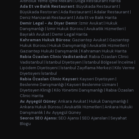
Altınoluk Yeme İçme Mekanı
|
Doğa Restaurant Harita
Ada Et ve Balık Restaurant:
Büyükada Restaurant
|
Büyükada Restoran
|
Ada Restaurant
|
Adalar Restaurant
|
Deniz Manzaralı Restaurant
|
Ada Et ve Balık Harita
Demir Legal - Av. Diyar Demir:
İzmir Avukat
|
Hukuk
Danışmanlığı
|
İzmir Hukuk Bürosu
|
Avukatlık Hizmetleri
|
Bayraklı Avukat
|
Demir Legal Harita
Kahraman Hukuk Bürosu:
Gaziantep Avukat
|
Gaziantep
Hukuk Bürosu
|
Hukuk Danışmanlığı
|
Avukatlık Hizmetleri
|
Gaziantep Hukuki Danışmanlık
|
Kahraman Hukuk Harita
Rabia Özaslan Clinic Vadistanbul:
Rabia Özaslan Clinic
Vadistanbul
|
İstanbul Diyetisyen
|
İstanbul Bölgesel İncelme
|
Lipödem Diyetisyeni
|
İstanbul Zayıflama Merkezi
|
Kilo Verme
Diyetisyeni İstanbul
Rabia Özaslan Clinic Kayseri:
Kayseri Diyetisyen
|
Beslenme Danışmanlığı
|
Kayseri Beslenme Uzmanı
|
Diyetisyen Kliniği
|
Kilo Yönetimi Danışmanlığı
|
Rabia Özaslan
Clinic Harita
Av. Ayşegül Güney:
Ankara Avukat
|
Hukuk Danışmanlığı
|
Ankara Hukuk Bürosu
|
Avukatlık Hizmetleri
|
Ankara Hukuki
Danışmanlık
|
Av. Ayşegül Güney
Seorox SEO Ajansı:
SEO Ajansı
|
SEO Ajansları
|
Seyahat
Blogu