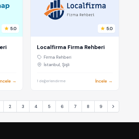
5.0
5.0
eri
Localfirma Firma Rehberi
Firma Rehberi
İstanbul, Şişli
İncele →
İncele →
1 değerlendirme
2
3
4
5
6
7
8
9