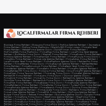
Bizclave Firma Rehberi
|
Bizquora Firma Dizini
|
Profilya İşletme Rehberi
|
Zeymedya
Firma Rehberi
|
Profica Firma Platformu
|
Markify360 Firma Listesi
|
Firmalio Yerel
Firma Rehberi
|
WebdeFirma İşletme Dizini
|
DijitalFirman Firma Rehberi
|
ProFirmaWeb Firma Platformu
|
FirmaMap Firma Rehberi
|
LocalFirma Yerel İşletme
Rehberi
|
BizMarka Firma Dizini
|
Maplafi Firma Rehberi
|
FirmaEvreni Firma Rehberi
|
Firmovia İşletme Rehberi
|
FirmaHaritam Firma Rehberi
|
FirmaPusula Firma Dizini
|
FirmaYolu Firma Rehberi
|
FirmaListe İşletme Rehberi
|
FirmaAdres Firma Rehberi
|
LocalFirmalar Yerel Firma Rehberi
|
FirmaPlatform İşletme Dizini
|
RehberPro Firma
Rehberi
|
FirmaMerkez Firma Dizini
|
FirmaKaynak İşletme Rehberi
|
RehberMerkez
Firma Rehberi
|
FirmaKonumum Firma Rehberi
|
FirmaSemt Yerel Firma Dizini
|
FirmaYerleri İşletme Rehberi
|
FirmaSehir Firma Rehberi
|
FirmaPro İşletme Rehberi
|
FirmaRehberiTR Firma Dizini
|
Firmoria Firma Rehberi
|
EniyiFirmaTR İşletme Rehberi
|
FirmaOneri Firma Tavsiye Rehberi
|
FirmaLog Firma Dizini
|
FirmaSet İşletme Rehberi
|
RehberON Firma Rehberi
|
FirmaLens Firma Dizini
|
Dizinist İşletme Dizini
|
FirmaGrid Firma Rehberi
|
FirmaCity Firma Dizini
|
RehberCity İşletme Rehberi
|
DizinSite Firma Rehberi
|
RehberHub Firma Dizini
|
FirmaNest İşletme Rehberi
|
FirmaPilot Firma Rehberi
|
FirmaBaseo Firma Dizini
|
FirmaPulseo İşletme Rehberi
|
FirmaRehberist Firma Rehberi
|
FirmaPorter Firma Dizini
|
TurkeyFirms Firma Rehberi
|
FirmaPortalio İşletme Rehberi
|
FirmaSearch Firma Dizini
|
Dizinra Firma Rehberi
|
FirmaPlaneo İşletme Rehberi
|
FirmaLocate Firma Dizini
|
Rehberis Firma Rehberi
|
FirmaLinker İşletme Rehberi
|
FirmaROA Firma Rehberi
|
DijiFirma İşletme Rehberi
|
Bulpar Firma Dizini
|
Rebset Firma Rehberi
|
BizLenta İşletme Dizini
|
Dijitalio Firma
Rehberi
|
FirmaPorta Firma Dizini
|
WebFirmio İşletme Rehberi
|
MapFirma Firma
Rehberi
|
FirmaVita Firma Dizini
|
FirmaArena İşletme Rehberi
|
FirmaLinka Firma
Rehberi
|
FirmaBulut Firma Dizini
|
FirmaKey İşletme Rehberi
|
FirmaNokta Firma
Rehberi
|
FirmaDurak Firma Dizini
|
FirmaRota İşletme Rehberi
|
LokalRehber Firma