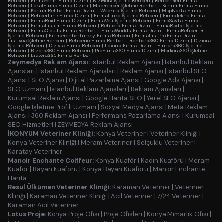
Rehberi
|
FirmaYerim Firma Dizini
|
BizMora İşletme Rehberi
|
RehberNeti Firma
Rehberi
|
LokalFirma Firma Dizini
|
MapRehber İşletme Rehberi
|
KonumFirma Firma
Rehberi
|
KonumRehber Firma Dizini
|
WebFira İşletme Rehberi
|
MapNokta Firma
Rehberi
|
RehberLine Firma Dizini
|
FirmaLinko İşletme Rehberi
|
FirmaTekno Firma
Rehberi
|
FirmaRoid Firma Dizini
|
FirmaVeri İşletme Rehberi
|
FirmaSayfa Firma
Rehberi
|
FirmaListem Firma Rehberi
|
Rehbora Firma Dizini
|
FirmaRadar İşletme
Rehberi
|
FirmaClouds Firma Rehberi
|
FirmaWorlds Firma Dizini
|
FirmaRehberTR
İşletme Rehberi
|
FirmaRehberTurkey Firma Rehberi
|
FirmaListPro Firma Dizini
|
Listivoa İşletme Rehberi
|
Rehberio Firma Rehberi
|
Rehbera360 Firma Dizini
|
Diziora
İşletme Rehberi
|
Dizivia Firma Rehberi
|
Lokoria Firma Dizini
|
Firmora360 İşletme
Rehberi
|
Bizora360 Firma Rehberi
|
ProFirma360 Firma Dizini
|
Markora360 İşletme
Rehberi
|
Listora360 Firma Rehberi
|
Zeymedya Reklam Ajansı:
İstanbul Reklam Ajansı
|
İstanbul Reklam
Ajansları
|
İstanbul Reklam Ajansları
|
Reklam Ajansı
|
İstanbul SEO
Ajansı
|
SEO Ajansı
|
Dijital Pazarlama Ajansı
|
Google Ads Ajansı
|
SEO Uzmanı
|
İstanbul Reklam Ajansları
|
Reklam Ajansları
|
Kurumsal Reklam Ajansı
|
Google Harita SEO
|
Yerel SEO Ajansı
|
Google İşletme Profili Uzmanı
|
Sosyal Medya Ajansı
|
Meta Reklam
Ajansı
|
360 Reklam Ajansı
|
Performans Pazarlama Ajansı
|
Kurumsal
SEO Hizmetleri
|
ZEYMEDYA Reklam Ajansı
İKONYUM Veteriner Kliniği:
Konya Veteriner
|
Veteriner Kliniği
|
Konya Veteriner Kliniği
|
Meram Veteriner
|
Selçuklu Veteriner
|
Karatay Veteriner
Manoir Enchante Coiffeur:
Konya Kuaför
|
Kadın Kuaförü
|
Meram
Kuaför
|
Bayan Kuaförü
|
Konya Bayan Kuaförü
|
Manoir Enchante
Harita
Resul Ülkümen Veteriner Kliniği:
Karaman Veteriner
|
Veteriner
Kliniği
|
Karaman Veteriner Kliniği
|
Acil Veteriner
|
7/24 Veteriner
|
Karaman Acil Veteriner
Lotus Proje:
Konya Proje Ofisi
|
Proje Ofisleri
|
Konya Mimarlık Ofisi
|