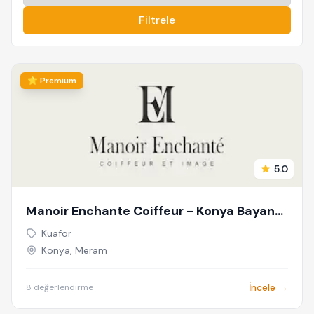
Filtrele
⭐ Premium
5.0
Manoir Enchante Coiffeur - Konya Bayan
Kuaförü & Güzellik Salonu - Kadın Kuaförü
Kuaför
-Meram Kuaför - Bayan Kuaförü - Konya
Konya, Meram
Kuaför
İncele →
8 değerlendirme