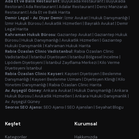
Ada Et ve Balık Restaurant:
Büyükada Restaurant
|
Büyükada
Restoran
|
Ada Restaurant
|
Adalar Restaurant
|
Deniz Manzaralı
Restaurant
|
Ada Et ve Balık Harita
Demir Legal - Av. Diyar Demir:
İzmir Avukat
|
Hukuk Danışmanlığı
|
İzmir Hukuk Bürosu
|
Avukatlık Hizmetleri
|
Bayraklı Avukat
|
Demir
Legal Harita
Kahraman Hukuk Bürosu:
Gaziantep Avukat
|
Gaziantep Hukuk
Bürosu
|
Hukuk Danışmanlığı
|
Avukatlık Hizmetleri
|
Gaziantep
Hukuki Danışmanlık
|
Kahraman Hukuk Harita
Rabia Özaslan Clinic Vadistanbul:
Rabia Özaslan Clinic
Vadistanbul
|
İstanbul Diyetisyen
|
İstanbul Bölgesel İncelme
|
Lipödem Diyetisyeni
|
İstanbul Zayıflama Merkezi
|
Kilo Verme
Diyetisyeni İstanbul
Rabia Özaslan Clinic Kayseri:
Kayseri Diyetisyen
|
Beslenme
Danışmanlığı
|
Kayseri Beslenme Uzmanı
|
Diyetisyen Kliniği
|
Kilo
Yönetimi Danışmanlığı
|
Rabia Özaslan Clinic Harita
Av. Ayşegül Güney:
Ankara Avukat
|
Hukuk Danışmanlığı
|
Ankara
Hukuk Bürosu
|
Avukatlık Hizmetleri
|
Ankara Hukuki Danışmanlık
|
Av. Ayşegül Güney
Seorox SEO Ajansı:
SEO Ajansı
|
SEO Ajansları
|
Seyahat Blogu
Keşfet
Kurumsal
Kategoriler
Hakkımızda