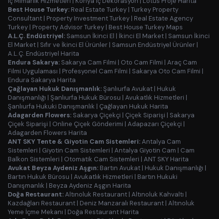
İç Mimarlık Hizmetleri
|
Konya İç Dekorasyon
|
Lotus Proje Harita
Best House Turkey:
Real Estate Turkey
|
Turkey Property
Consultant
|
Property Investment Turkey
|
Real Estate Agency
Turkey
|
Property Advisor Turkey
|
Best House Turkey Maps
A.L.Ç. Endüstriyel:
Samsun İkinci El
|
İkinci El Market
|
Samsun İkinci
El Market
|
Sıfır ve İkinci El Ürünler
|
Samsun Endüstriyel Ürünler
|
A.L.Ç. Endüstriyel Harita
Endura Sakarya:
Sakarya Cam Filmi
|
Oto Cam Filmi
|
Araç Cam
Filmi Uygulaması
|
Profesyonel Cam Filmi
|
Sakarya Oto Cam Filmi
|
Endura Sakarya Harita
Çağlayan Hukuk Danışmanlık:
Şanlıurfa Avukat
|
Hukuk
Danışmanlığı
|
Şanlıurfa Hukuk Bürosu
|
Avukatlık Hizmetleri
|
Şanlıurfa Hukuki Danışmanlık
|
Çağlayan Hukuk Harita
Adagarden Flowers:
Sakarya Çiçekçi
|
Çiçek Siparişi
|
Sakarya
Çiçek Siparişi
|
Online Çiçek Gönderimi
|
Adapazarı Çiçekçi
|
Adagarden Flowers Harita
ANT SKY Tente & Giyotin Cam Sistemleri:
Antalya Cam
Sistemleri
|
Giyotin Cam Sistemleri
|
Antalya Giyotin Cam
|
Cam
Balkon Sistemleri
|
Otomatik Cam Sistemleri
|
ANT SKY Harita
Avukat Beyza Aydeniz Aşgın:
Bartın Avukat
|
Hukuk Danışmanlığı
|
Bartın Hukuk Bürosu
|
Avukatlık Hizmetleri
|
Bartın Hukuki
Danışmanlık
|
Beyza Aydeniz Aşgın Harita
Doğa Restaurant:
Altınoluk Restaurant
|
Altınoluk Kahvaltı
|
Kazdağları Restaurant
|
Deniz Manzaralı Restaurant
|
Altınoluk
Yeme İçme Mekanı
|
Doğa Restaurant Harita