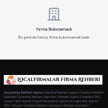
Firma Bulunamadı
Bu şehirde henüz firma bulunmamaktadır.
Zeymedya Reklam Ajansı:
İstanbul Reklam Ajansı
|
İstanbul Reklam
Ajansları
|
İstanbul Reklam Ajansları
|
Reklam Ajansı
|
İstanbul SEO
Ajansı
|
SEO Ajansı
|
Dijital Pazarlama Ajansı
|
Google Ads Ajansı
|
SEO Uzmanı
|
İstanbul Reklam Ajansları
|
Reklam Ajansları
|