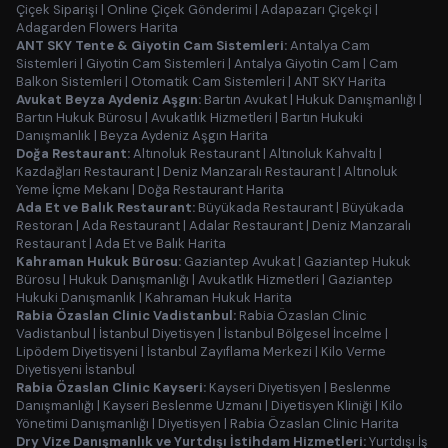
Çiçek Siparişi
|
Online Çiçek Gönderimi
|
Adapazarı Çiçekçi
|
Adagarden Flowers Harita
ANT SKY Tente & Giyotin Cam Sistemleri:
Antalya Cam
Sistemleri
|
Giyotin Cam Sistemleri
|
Antalya Giyotin Cam
|
Cam
Balkon Sistemleri
|
Otomatik Cam Sistemleri
|
ANT SKY Harita
Avukat Beyza Aydeniz Aşgın:
Bartın Avukat
|
Hukuk Danışmanlığı
|
Bartın Hukuk Bürosu
|
Avukatlık Hizmetleri
|
Bartın Hukuki
Danışmanlık
|
Beyza Aydeniz Aşgın Harita
Doğa Restaurant:
Altınoluk Restaurant
|
Altınoluk Kahvaltı
|
Kazdağları Restaurant
|
Deniz Manzaralı Restaurant
|
Altınoluk
Yeme İçme Mekanı
|
Doğa Restaurant Harita
Ada Et ve Balık Restaurant:
Büyükada Restaurant
|
Büyükada
Restoran
|
Ada Restaurant
|
Adalar Restaurant
|
Deniz Manzaralı
Restaurant
|
Ada Et ve Balık Harita
Kahraman Hukuk Bürosu:
Gaziantep Avukat
|
Gaziantep Hukuk
Bürosu
|
Hukuk Danışmanlığı
|
Avukatlık Hizmetleri
|
Gaziantep
Hukuki Danışmanlık
|
Kahraman Hukuk Harita
Rabia Özaslan Clinic Vadistanbul:
Rabia Özaslan Clinic
Vadistanbul
|
İstanbul Diyetisyen
|
İstanbul Bölgesel İncelme
|
Lipödem Diyetisyeni
|
İstanbul Zayıflama Merkezi
|
Kilo Verme
Diyetisyeni İstanbul
Rabia Özaslan Clinic Kayseri:
Kayseri Diyetisyen
|
Beslenme
Danışmanlığı
|
Kayseri Beslenme Uzmanı
|
Diyetisyen Kliniği
|
Kilo
Yönetimi Danışmanlığı
|
Diyetisyen
|
Rabia Özaslan Clinic Harita
Dry Vize Danışmanlık ve Yurtdışı İstihdam Hizmetleri:
Yurtdışı İş