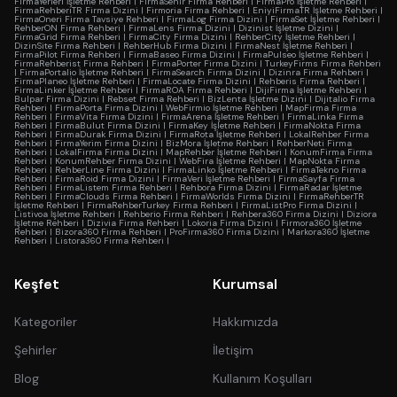
FirmaYerleri İşletme Rehberi
|
FirmaSehir Firma Rehberi
|
FirmaPro İşletme Rehberi
|
FirmaRehberiTR Firma Dizini
|
Firmoria Firma Rehberi
|
EniyiFirmaTR İşletme Rehberi
|
FirmaOneri Firma Tavsiye Rehberi
|
FirmaLog Firma Dizini
|
FirmaSet İşletme Rehberi
|
RehberON Firma Rehberi
|
FirmaLens Firma Dizini
|
Dizinist İşletme Dizini
|
FirmaGrid Firma Rehberi
|
FirmaCity Firma Dizini
|
RehberCity İşletme Rehberi
|
DizinSite Firma Rehberi
|
RehberHub Firma Dizini
|
FirmaNest İşletme Rehberi
|
FirmaPilot Firma Rehberi
|
FirmaBaseo Firma Dizini
|
FirmaPulseo İşletme Rehberi
|
FirmaRehberist Firma Rehberi
|
FirmaPorter Firma Dizini
|
TurkeyFirms Firma Rehberi
|
FirmaPortalio İşletme Rehberi
|
FirmaSearch Firma Dizini
|
Dizinra Firma Rehberi
|
FirmaPlaneo İşletme Rehberi
|
FirmaLocate Firma Dizini
|
Rehberis Firma Rehberi
|
FirmaLinker İşletme Rehberi
|
FirmaROA Firma Rehberi
|
DijiFirma İşletme Rehberi
|
Bulpar Firma Dizini
|
Rebset Firma Rehberi
|
BizLenta İşletme Dizini
|
Dijitalio Firma
Rehberi
|
FirmaPorta Firma Dizini
|
WebFirmio İşletme Rehberi
|
MapFirma Firma
Rehberi
|
FirmaVita Firma Dizini
|
FirmaArena İşletme Rehberi
|
FirmaLinka Firma
Rehberi
|
FirmaBulut Firma Dizini
|
FirmaKey İşletme Rehberi
|
FirmaNokta Firma
Rehberi
|
FirmaDurak Firma Dizini
|
FirmaRota İşletme Rehberi
|
LokalRehber Firma
Rehberi
|
FirmaYerim Firma Dizini
|
BizMora İşletme Rehberi
|
RehberNeti Firma
Rehberi
|
LokalFirma Firma Dizini
|
MapRehber İşletme Rehberi
|
KonumFirma Firma
Rehberi
|
KonumRehber Firma Dizini
|
WebFira İşletme Rehberi
|
MapNokta Firma
Rehberi
|
RehberLine Firma Dizini
|
FirmaLinko İşletme Rehberi
|
FirmaTekno Firma
Rehberi
|
FirmaRoid Firma Dizini
|
FirmaVeri İşletme Rehberi
|
FirmaSayfa Firma
Rehberi
|
FirmaListem Firma Rehberi
|
Rehbora Firma Dizini
|
FirmaRadar İşletme
Rehberi
|
FirmaClouds Firma Rehberi
|
FirmaWorlds Firma Dizini
|
FirmaRehberTR
İşletme Rehberi
|
FirmaRehberTurkey Firma Rehberi
|
FirmaListPro Firma Dizini
|
Listivoa İşletme Rehberi
|
Rehberio Firma Rehberi
|
Rehbera360 Firma Dizini
|
Diziora
İşletme Rehberi
|
Dizivia Firma Rehberi
|
Lokoria Firma Dizini
|
Firmora360 İşletme
Rehberi
|
Bizora360 Firma Rehberi
|
ProFirma360 Firma Dizini
|
Markora360 İşletme
Rehberi
|
Listora360 Firma Rehberi
|
Keşfet
Kurumsal
Kategoriler
Hakkımızda
Şehirler
İletişim
Blog
Kullanım Koşulları