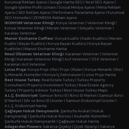
Kurumsal Reklam Ajansı
|
Google Harita SEO
|
Yerel SEO Ajansı
|
Google İşletme Profili Uzmanı
|
Sosyal Medya Ajansı
|
Meta Reklam
Ajansı
|
360 Reklam Ajansı
|
Performans Pazarlama Ajansı
|
Kurumsal
SEO Hizmetleri
|
ZEYMEDYA Reklam Ajansı
İKONYUM Veteriner Kliniği:
Konya Veteriner
|
Veteriner Kliniği
|
Konya Veteriner Kliniği
|
Meram Veteriner
|
Selçuklu Veteriner
|
Karatay Veteriner
Manoir Enchante Coiffeur:
Konya Kuaför
|
Kadın Kuaförü
|
Meram
Kuaför
|
Bayan Kuaförü
|
Konya Bayan Kuaförü
|
Konya Bayan
Kuaförleri
|
Manoir Enchante Harita
Resul Ülkümen Veteriner Kliniği:
Karaman Veteriner
|
Veteriner
Kliniği
|
Karaman Veteriner Kliniği
|
Acil Veteriner
|
7/24 Veteriner
|
Karaman Acil Veteriner
Lotus Proje:
Konya Proje Ofisi
|
Proje Ofisleri
|
Konya Mimarlık Ofisi
|
İç Mimarlık Hizmetleri
|
Konya İç Dekorasyon
|
Lotus Proje Harita
Best House Turkey:
Real Estate Turkey
|
Turkey Property
Consultant
|
Property Investment Turkey
|
Real Estate Agency
Turkey
|
Property Advisor Turkey
|
Best House Turkey Maps
A.L.Ç. Endüstriyel:
Samsun İkinci El
|
İkinci El Market
|
Samsun İkinci
El Market
|
Sıfır ve İkinci El Ürünler
|
Samsun Endüstriyel Ürünler
|
A.L.Ç. Endüstriyel Harita
Çağlayan Hukuk Danışmanlık:
Şanlıurfa Avukat
|
Hukuk
Danışmanlığı
|
Şanlıurfa Hukuk Bürosu
|
Avukatlık Hizmetleri
|
Şanlıurfa Hukuki Danışmanlık
|
Çağlayan Hukuk Harita
Adagarden Flowers:
Sakarya Çiçekçi
|
Çiçek Siparişi
|
Sakarya