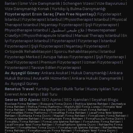
İlanları
|
İzmir Vize Danışmanlık
|
Schengen Vizesi
|
Vize Başvurusu
|
Vize Danışmanlığı Konak
|
Yurtdışı İş Bulma Danışmanlığı
Fizyoterapist Ersin Saraç (Pain Free Nişantaşı):
Fizyoterapist
İstanbul
|
Fizyoterapist İstanbul
|
Physiotherapist Istanbul
|
Physical
Therapist Istanbul
|
Nişantaşı Fizyoterapist
|
Şişli Fizyoterapist
|
Physiotherapie Istanbul
|
علاج طبيعي اسطنبول
|
Физиотерапевт
Стамбул
|
Physiothérapeute Istanbul
|
Manual Therapy Istanbul
|
En
İyi Fizyoterapist İstanbul
|
Fizyoterapist
|
Fizyoterapi
|
İstanbul
Fizyoterapist
|
Şişli Fizyoterapist
|
Nişantaşı Fizyoterapist
|
Ortopedik Rehabilitasyon
|
Sporcu Rehabilitasyonu
|
İstanbul
Fizyoterapi Merkezi
|
Avrupa Yakası Fizyoterapist
|
Şişli Fizyoterapi
|
Özel Fizyoterapist
|
Premium Fizyoterapist
|
Uzman Fizyoterapist
|
Fizyoterapist
|
Tavsiye Edilen Fizyoterapist
Av. Ayşegül Güney:
Ankara Avukat
|
Hukuk Danışmanlığı
|
Ankara
Hukuk Bürosu
|
Avukatlık Hizmetleri
|
Ankara Hukuki Danışmanlık
|
Av. Ayşegül Güney
Renatus Travel:
Yurtdışı Turları
|
Butik Turlar
|
Kuzey Işıkları Turu
|
Everest Ana Kampı
|
Bali Turu
Seorox SEO Ajansı:
SEO Ajansı
|
SEO Ajansları
|
Seyahat Blogu
Bizclave Firma Rehberi
|
Bizquora Firma Dizini
|
Profilya İşletme Rehberi
|
Zeymedya
Firma Rehberi
|
Profica Firma Platformu
|
Markify360 Firma Listesi
|
Firmalio Yerel
Firma Rehberi
|
WebdeFirma İşletme Dizini
|
DijitalFirman Firma Rehberi
|
ProFirmaWeb Firma Platformu
|
FirmaMap Firma Rehberi
|
LocalFirma Yerel İşletme
Rehberi
|
BizMarka Firma Dizini
|
Maplafi Firma Rehberi
|
FirmaEvreni Firma Rehberi
|
Firmovia İşletme Rehberi
|
FirmaHaritam Firma Rehberi
|
FirmaPusula Firma Dizini
|
FirmaYolu Firma Rehberi
|
FirmaListe İşletme Rehberi
|
FirmaAdres Firma Rehberi
|
LocalFirmalar Yerel Firma Rehberi
|
FirmaPlatform İşletme Dizini
|
RehberPro Firma
Rehberi
|
FirmaMerkez Firma Dizini
|
FirmaKaynak İşletme Rehberi
|
RehberMerkez
Firma Rehberi
|
FirmaKonumum Firma Rehberi
|
FirmaSemt Yerel Firma Dizini
|