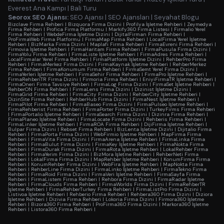
Everest Ana Kampı
|
Bali Turu
Seorox SEO Ajansı:
SEO Ajansı
|
SEO Ajansları
|
Seyahat Blogu
Bizclave Firma Rehberi
|
Bizquora Firma Dizini
|
Profilya İşletme Rehberi
|
Zeymedya
Firma Rehberi
|
Profica Firma Platformu
|
Markify360 Firma Listesi
|
Firmalio Yerel
Firma Rehberi
|
WebdeFirma İşletme Dizini
|
DijitalFirman Firma Rehberi
|
ProFirmaWeb Firma Platformu
|
FirmaMap Firma Rehberi
|
LocalFirma Yerel İşletme
Rehberi
|
BizMarka Firma Dizini
|
Maplafi Firma Rehberi
|
FirmaEvreni Firma Rehberi
|
Firmovia İşletme Rehberi
|
FirmaHaritam Firma Rehberi
|
FirmaPusula Firma Dizini
|
FirmaYolu Firma Rehberi
|
FirmaListe İşletme Rehberi
|
FirmaAdres Firma Rehberi
|
LocalFirmalar Yerel Firma Rehberi
|
FirmaPlatform İşletme Dizini
|
RehberPro Firma
Rehberi
|
FirmaMerkez Firma Dizini
|
FirmaKaynak İşletme Rehberi
|
RehberMerkez
Firma Rehberi
|
FirmaKonumum Firma Rehberi
|
FirmaSemt Yerel Firma Dizini
|
FirmaYerleri İşletme Rehberi
|
FirmaSehir Firma Rehberi
|
FirmaPro İşletme Rehberi
|
FirmaRehberiTR Firma Dizini
|
Firmoria Firma Rehberi
|
EniyiFirmaTR İşletme Rehberi
|
FirmaOneri Firma Tavsiye Rehberi
|
FirmaLog Firma Dizini
|
FirmaSet İşletme Rehberi
|
RehberON Firma Rehberi
|
FirmaLens Firma Dizini
|
Dizinist İşletme Dizini
|
FirmaGrid Firma Rehberi
|
FirmaCity Firma Dizini
|
RehberCity İşletme Rehberi
|
DizinSite Firma Rehberi
|
RehberHub Firma Dizini
|
FirmaNest İşletme Rehberi
|
FirmaPilot Firma Rehberi
|
FirmaBaseo Firma Dizini
|
FirmaPulseo İşletme Rehberi
|
FirmaRehberist Firma Rehberi
|
FirmaPorter Firma Dizini
|
TurkeyFirms Firma Rehberi
|
FirmaPortalio İşletme Rehberi
|
FirmaSearch Firma Dizini
|
Dizinra Firma Rehberi
|
FirmaPlaneo İşletme Rehberi
|
FirmaLocate Firma Dizini
|
Rehberis Firma Rehberi
|
FirmaLinker İşletme Rehberi
|
FirmaROA Firma Rehberi
|
DijiFirma İşletme Rehberi
|
Bulpar Firma Dizini
|
Rebset Firma Rehberi
|
BizLenta İşletme Dizini
|
Dijitalio Firma
Rehberi
|
FirmaPorta Firma Dizini
|
WebFirmio İşletme Rehberi
|
MapFirma Firma
Rehberi
|
FirmaVita Firma Dizini
|
FirmaArena İşletme Rehberi
|
FirmaLinka Firma
Rehberi
|
FirmaBulut Firma Dizini
|
FirmaKey İşletme Rehberi
|
FirmaNokta Firma
Rehberi
|
FirmaDurak Firma Dizini
|
FirmaRota İşletme Rehberi
|
LokalRehber Firma
Rehberi
|
FirmaYerim Firma Dizini
|
BizMora İşletme Rehberi
|
RehberNeti Firma
Rehberi
|
LokalFirma Firma Dizini
|
MapRehber İşletme Rehberi
|
KonumFirma Firma
Rehberi
|
KonumRehber Firma Dizini
|
WebFira İşletme Rehberi
|
MapNokta Firma
Rehberi
|
RehberLine Firma Dizini
|
FirmaLinko İşletme Rehberi
|
FirmaTekno Firma
Rehberi
|
FirmaRoid Firma Dizini
|
FirmaVeri İşletme Rehberi
|
FirmaSayfa Firma
Rehberi
|
FirmaListem Firma Rehberi
|
Rehbora Firma Dizini
|
FirmaRadar İşletme
Rehberi
|
FirmaClouds Firma Rehberi
|
FirmaWorlds Firma Dizini
|
FirmaRehberTR
İşletme Rehberi
|
FirmaRehberTurkey Firma Rehberi
|
FirmaListPro Firma Dizini
|
Listivoa İşletme Rehberi
|
Rehberio Firma Rehberi
|
Rehbera360 Firma Dizini
|
Diziora
İşletme Rehberi
|
Dizivia Firma Rehberi
|
Lokoria Firma Dizini
|
Firmora360 İşletme
Rehberi
|
Bizora360 Firma Rehberi
|
ProFirma360 Firma Dizini
|
Markora360 İşletme
Rehberi
|
Listora360 Firma Rehberi
|