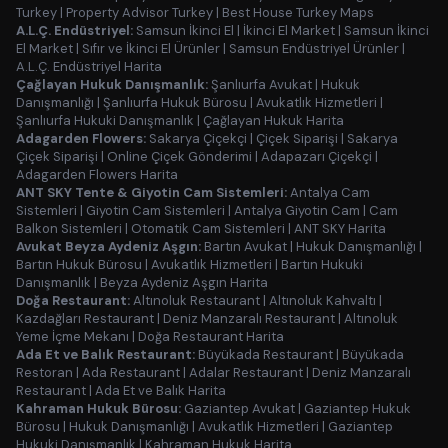
Turkey
|
Property Advisor Turkey
|
Best House Turkey Maps
A.L.Ç. Endüstriyel:
Samsun İkinci El
|
İkinci El Market
|
Samsun İkinci
El Market
|
Sıfır ve İkinci El Ürünler
|
Samsun Endüstriyel Ürünler
|
A.L.Ç. Endüstriyel Harita
Çağlayan Hukuk Danışmanlık:
Şanlıurfa Avukat
|
Hukuk
Danışmanlığı
|
Şanlıurfa Hukuk Bürosu
|
Avukatlık Hizmetleri
|
Şanlıurfa Hukuki Danışmanlık
|
Çağlayan Hukuk Harita
Adagarden Flowers:
Sakarya Çiçekçi
|
Çiçek Siparişi
|
Sakarya
Çiçek Siparişi
|
Online Çiçek Gönderimi
|
Adapazarı Çiçekçi
|
Adagarden Flowers Harita
ANT SKY Tente & Giyotin Cam Sistemleri:
Antalya Cam
Sistemleri
|
Giyotin Cam Sistemleri
|
Antalya Giyotin Cam
|
Cam
Balkon Sistemleri
|
Otomatik Cam Sistemleri
|
ANT SKY Harita
Avukat Beyza Aydeniz Aşgın:
Bartın Avukat
|
Hukuk Danışmanlığı
|
Bartın Hukuk Bürosu
|
Avukatlık Hizmetleri
|
Bartın Hukuki
Danışmanlık
|
Beyza Aydeniz Aşgın Harita
Doğa Restaurant:
Altınoluk Restaurant
|
Altınoluk Kahvaltı
|
Kazdağları Restaurant
|
Deniz Manzaralı Restaurant
|
Altınoluk
Yeme İçme Mekanı
|
Doğa Restaurant Harita
Ada Et ve Balık Restaurant:
Büyükada Restaurant
|
Büyükada
Restoran
|
Ada Restaurant
|
Adalar Restaurant
|
Deniz Manzaralı
Restaurant
|
Ada Et ve Balık Harita
Kahraman Hukuk Bürosu:
Gaziantep Avukat
|
Gaziantep Hukuk
Bürosu
|
Hukuk Danışmanlığı
|
Avukatlık Hizmetleri
|
Gaziantep
Hukuki Danışmanlık
|
Kahraman Hukuk Harita