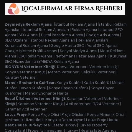
Zeymedya Reklam Ajansı:
İstanbul Reklam Ajansı
|
İstanbul Reklam
Ajansları
|
İstanbul Reklam Ajansları
|
Reklam Ajansı
|
İstanbul SEO
Ajansı
|
SEO Ajansı
|
Dijital Pazarlama Ajansı
|
Google Ads Ajansı
|
SEO Uzmanı
|
İstanbul Reklam Ajansları
|
Reklam Ajansları
|
Kurumsal Reklam Ajansı
|
Google Harita SEO
|
Yerel SEO Ajansı
|
Google İşletme Profili Uzmanı
|
Sosyal Medya Ajansı
|
Meta Reklam
Ajansı
|
360 Reklam Ajansı
|
Performans Pazarlama Ajansı
|
Kurumsal
SEO Hizmetleri
|
ZEYMEDYA Reklam Ajansı
İKONYUM Veteriner Kliniği:
Konya Veteriner
|
Veteriner Kliniği
|
Konya Veteriner Kliniği
|
Meram Veteriner
|
Selçuklu Veteriner
|
Karatay Veteriner
Manoir Enchante Coiffeur:
Konya Kuaför
|
Kadın Kuaförü
|
Meram
Kuaför
|
Bayan Kuaförü
|
Konya Bayan Kuaförü
|
Konya Bayan
Kuaförleri
|
Manoir Enchante Harita
Resul Ülkümen Veteriner Kliniği:
Karaman Veteriner
|
Veteriner
Kliniği
|
Karaman Veteriner Kliniği
|
Acil Veteriner
|
7/24 Veteriner
|
Karaman Acil Veteriner
Lotus Proje:
Konya Proje Ofisi
|
Proje Ofisleri
|
Konya Mimarlık Ofisi
|
İç Mimarlık Hizmetleri
|
Konya İç Dekorasyon
|
Lotus Proje Harita
Best House Turkey:
Real Estate Turkey
|
Turkey Property
Consultant
|
Property Investment Turkey
|
Real Estate Agency