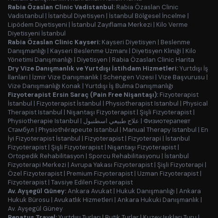
Rabia Özaslan Clinic Vadistanbul:
Rabia Özaslan Clinic
Vadistanbul
|
İstanbul Diyetisyen
|
İstanbul Bölgesel İncelme
|
Lipödem Diyetisyeni
|
İstanbul Zayıflama Merkezi
|
Kilo Verme
Diyetisyeni İstanbul
Rabia Özaslan Clinic Kayseri:
Kayseri Diyetisyen
|
Beslenme
Danışmanlığı
|
Kayseri Beslenme Uzmanı
|
Diyetisyen Kliniği
|
Kilo
Yönetimi Danışmanlığı
|
Diyetisyen
|
Rabia Özaslan Clinic Harita
Dry Vize Danışmanlık ve Yurtdışı İstihdam Hizmetleri:
Yurtdışı İş
İlanları
|
İzmir Vize Danışmanlık
|
Schengen Vizesi
|
Vize Başvurusu
|
Vize Danışmanlığı Konak
|
Yurtdışı İş Bulma Danışmanlığı
Fizyoterapist Ersin Saraç (Pain Free Nişantaşı):
Fizyoterapist
İstanbul
|
Fizyoterapist İstanbul
|
Physiotherapist Istanbul
|
Physical
Therapist Istanbul
|
Nişantaşı Fizyoterapist
|
Şişli Fizyoterapist
|
Physiotherapie Istanbul
|
علاج طبيعي اسطنبول
|
Физиотерапевт
Стамбул
|
Physiothérapeute Istanbul
|
Manual Therapy Istanbul
|
En
İyi Fizyoterapist İstanbul
|
Fizyoterapist
|
Fizyoterapi
|
İstanbul
Fizyoterapist
|
Şişli Fizyoterapist
|
Nişantaşı Fizyoterapist
|
Ortopedik Rehabilitasyon
|
Sporcu Rehabilitasyonu
|
İstanbul
Fizyoterapi Merkezi
|
Avrupa Yakası Fizyoterapist
|
Şişli Fizyoterapi
|
Özel Fizyoterapist
|
Premium Fizyoterapist
|
Uzman Fizyoterapist
|
Fizyoterapist
|
Tavsiye Edilen Fizyoterapist
Av. Ayşegül Güney:
Ankara Avukat
|
Hukuk Danışmanlığı
|
Ankara
Hukuk Bürosu
|
Avukatlık Hizmetleri
|
Ankara Hukuki Danışmanlık
|
Av. Ayşegül Güney
Renatus Travel:
Yurtdışı Turları
|
Butik Turlar
|
Kuzey Işıkları Turu
|