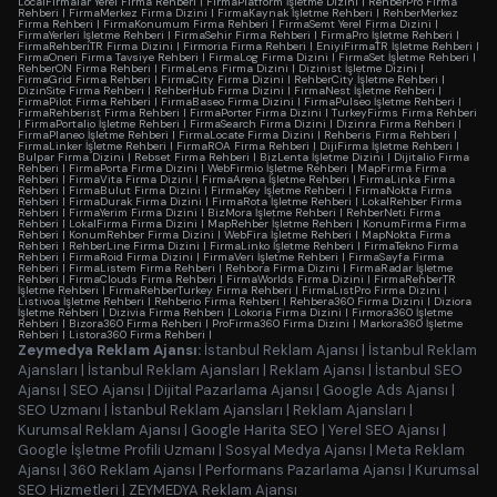
LocalFirmalar Yerel Firma Rehberi
|
FirmaPlatform İşletme Dizini
|
RehberPro Firma
Rehberi
|
FirmaMerkez Firma Dizini
|
FirmaKaynak İşletme Rehberi
|
RehberMerkez
Firma Rehberi
|
FirmaKonumum Firma Rehberi
|
FirmaSemt Yerel Firma Dizini
|
FirmaYerleri İşletme Rehberi
|
FirmaSehir Firma Rehberi
|
FirmaPro İşletme Rehberi
|
FirmaRehberiTR Firma Dizini
|
Firmoria Firma Rehberi
|
EniyiFirmaTR İşletme Rehberi
|
FirmaOneri Firma Tavsiye Rehberi
|
FirmaLog Firma Dizini
|
FirmaSet İşletme Rehberi
|
RehberON Firma Rehberi
|
FirmaLens Firma Dizini
|
Dizinist İşletme Dizini
|
FirmaGrid Firma Rehberi
|
FirmaCity Firma Dizini
|
RehberCity İşletme Rehberi
|
DizinSite Firma Rehberi
|
RehberHub Firma Dizini
|
FirmaNest İşletme Rehberi
|
FirmaPilot Firma Rehberi
|
FirmaBaseo Firma Dizini
|
FirmaPulseo İşletme Rehberi
|
FirmaRehberist Firma Rehberi
|
FirmaPorter Firma Dizini
|
TurkeyFirms Firma Rehberi
|
FirmaPortalio İşletme Rehberi
|
FirmaSearch Firma Dizini
|
Dizinra Firma Rehberi
|
FirmaPlaneo İşletme Rehberi
|
FirmaLocate Firma Dizini
|
Rehberis Firma Rehberi
|
FirmaLinker İşletme Rehberi
|
FirmaROA Firma Rehberi
|
DijiFirma İşletme Rehberi
|
Bulpar Firma Dizini
|
Rebset Firma Rehberi
|
BizLenta İşletme Dizini
|
Dijitalio Firma
Rehberi
|
FirmaPorta Firma Dizini
|
WebFirmio İşletme Rehberi
|
MapFirma Firma
Rehberi
|
FirmaVita Firma Dizini
|
FirmaArena İşletme Rehberi
|
FirmaLinka Firma
Rehberi
|
FirmaBulut Firma Dizini
|
FirmaKey İşletme Rehberi
|
FirmaNokta Firma
Rehberi
|
FirmaDurak Firma Dizini
|
FirmaRota İşletme Rehberi
|
LokalRehber Firma
Rehberi
|
FirmaYerim Firma Dizini
|
BizMora İşletme Rehberi
|
RehberNeti Firma
Rehberi
|
LokalFirma Firma Dizini
|
MapRehber İşletme Rehberi
|
KonumFirma Firma
Rehberi
|
KonumRehber Firma Dizini
|
WebFira İşletme Rehberi
|
MapNokta Firma
Rehberi
|
RehberLine Firma Dizini
|
FirmaLinko İşletme Rehberi
|
FirmaTekno Firma
Rehberi
|
FirmaRoid Firma Dizini
|
FirmaVeri İşletme Rehberi
|
FirmaSayfa Firma
Rehberi
|
FirmaListem Firma Rehberi
|
Rehbora Firma Dizini
|
FirmaRadar İşletme
Rehberi
|
FirmaClouds Firma Rehberi
|
FirmaWorlds Firma Dizini
|
FirmaRehberTR
İşletme Rehberi
|
FirmaRehberTurkey Firma Rehberi
|
FirmaListPro Firma Dizini
|
Listivoa İşletme Rehberi
|
Rehberio Firma Rehberi
|
Rehbera360 Firma Dizini
|
Diziora
İşletme Rehberi
|
Dizivia Firma Rehberi
|
Lokoria Firma Dizini
|
Firmora360 İşletme
Rehberi
|
Bizora360 Firma Rehberi
|
ProFirma360 Firma Dizini
|
Markora360 İşletme
Rehberi
|
Listora360 Firma Rehberi
|
Zeymedya Reklam Ajansı:
İstanbul Reklam Ajansı
|
İstanbul Reklam
Ajansları
|
İstanbul Reklam Ajansları
|
Reklam Ajansı
|
İstanbul SEO
Ajansı
|
SEO Ajansı
|
Dijital Pazarlama Ajansı
|
Google Ads Ajansı
|
SEO Uzmanı
|
İstanbul Reklam Ajansları
|
Reklam Ajansları
|
Kurumsal Reklam Ajansı
|
Google Harita SEO
|
Yerel SEO Ajansı
|
Google İşletme Profili Uzmanı
|
Sosyal Medya Ajansı
|
Meta Reklam
Ajansı
|
360 Reklam Ajansı
|
Performans Pazarlama Ajansı
|
Kurumsal
SEO Hizmetleri
|
ZEYMEDYA Reklam Ajansı