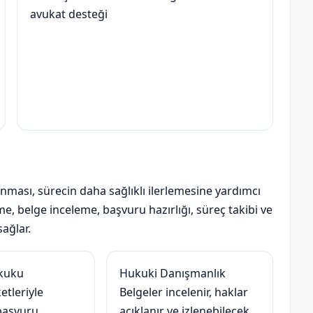
avukat desteği
ması, sürecin daha sağlıklı ilerlemesine yardımcı
e, belge inceleme, başvuru hazırlığı, süreç takibi ve
ağlar.
ukuku
Hukuki Danışmanlık
etleriyle
Belgeler incelenir, haklar
başvuru,
açıklanır ve izlenebilecek