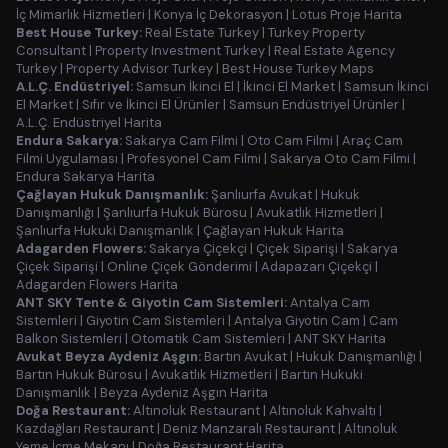
İç Mimarlık Hizmetleri
|
Konya İç Dekorasyon
|
Lotus Proje Harita
Best House Turkey:
Real Estate Turkey
|
Turkey Property
Consultant
|
Property Investment Turkey
|
Real Estate Agency
Turkey
|
Property Advisor Turkey
|
Best House Turkey Maps
A.L.Ç. Endüstriyel:
Samsun İkinci El
|
İkinci El Market
|
Samsun İkinci
El Market
|
Sıfır ve İkinci El Ürünler
|
Samsun Endüstriyel Ürünler
|
A.L.Ç. Endüstriyel Harita
Endura Sakarya:
Sakarya Cam Filmi
|
Oto Cam Filmi
|
Araç Cam
Filmi Uygulaması
|
Profesyonel Cam Filmi
|
Sakarya Oto Cam Filmi
|
Endura Sakarya Harita
Çağlayan Hukuk Danışmanlık:
Şanlıurfa Avukat
|
Hukuk
Danışmanlığı
|
Şanlıurfa Hukuk Bürosu
|
Avukatlık Hizmetleri
|
Şanlıurfa Hukuki Danışmanlık
|
Çağlayan Hukuk Harita
Adagarden Flowers:
Sakarya Çiçekçi
|
Çiçek Siparişi
|
Sakarya
Çiçek Siparişi
|
Online Çiçek Gönderimi
|
Adapazarı Çiçekçi
|
Adagarden Flowers Harita
ANT SKY Tente & Giyotin Cam Sistemleri:
Antalya Cam
Sistemleri
|
Giyotin Cam Sistemleri
|
Antalya Giyotin Cam
|
Cam
Balkon Sistemleri
|
Otomatik Cam Sistemleri
|
ANT SKY Harita
Avukat Beyza Aydeniz Aşgın:
Bartın Avukat
|
Hukuk Danışmanlığı
|
Bartın Hukuk Bürosu
|
Avukatlık Hizmetleri
|
Bartın Hukuki
Danışmanlık
|
Beyza Aydeniz Aşgın Harita
Doğa Restaurant:
Altınoluk Restaurant
|
Altınoluk Kahvaltı
|
Kazdağları Restaurant
|
Deniz Manzaralı Restaurant
|
Altınoluk
Yeme İçme Mekanı
|
Doğa Restaurant Harita