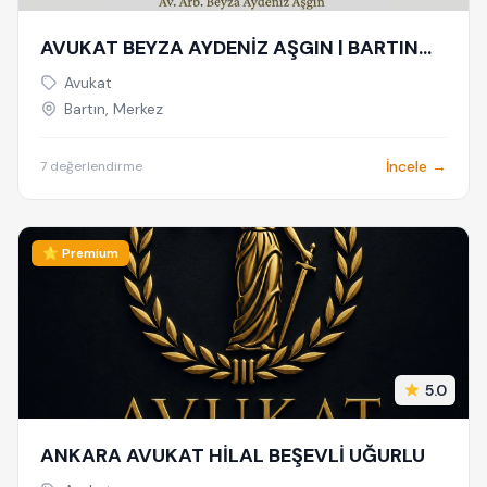
AVUKAT BEYZA AYDENİZ AŞGIN | BARTIN
AVUKAT | HUKUK VE ARABULUCULUK
Avukat
BÜROSU - AİLE, CEZA, İŞ HUKUKU,
Bartın, Merkez
BOŞANMA AVUKATI
İncele →
7 değerlendirme
⭐ Premium
5.0
ANKARA AVUKAT HİLAL BEŞEVLİ UĞURLU