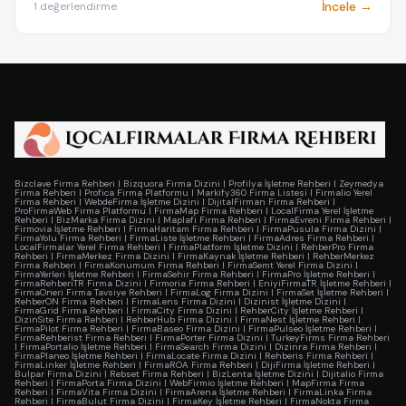
İncele →
1 değerlendirme
Bizclave Firma Rehberi
|
Bizquora Firma Dizini
|
Profilya İşletme Rehberi
|
Zeymedya
Firma Rehberi
|
Profica Firma Platformu
|
Markify360 Firma Listesi
|
Firmalio Yerel
Firma Rehberi
|
WebdeFirma İşletme Dizini
|
DijitalFirman Firma Rehberi
|
ProFirmaWeb Firma Platformu
|
FirmaMap Firma Rehberi
|
LocalFirma Yerel İşletme
Rehberi
|
BizMarka Firma Dizini
|
Maplafi Firma Rehberi
|
FirmaEvreni Firma Rehberi
|
Firmovia İşletme Rehberi
|
FirmaHaritam Firma Rehberi
|
FirmaPusula Firma Dizini
|
FirmaYolu Firma Rehberi
|
FirmaListe İşletme Rehberi
|
FirmaAdres Firma Rehberi
|
LocalFirmalar Yerel Firma Rehberi
|
FirmaPlatform İşletme Dizini
|
RehberPro Firma
Rehberi
|
FirmaMerkez Firma Dizini
|
FirmaKaynak İşletme Rehberi
|
RehberMerkez
Firma Rehberi
|
FirmaKonumum Firma Rehberi
|
FirmaSemt Yerel Firma Dizini
|
FirmaYerleri İşletme Rehberi
|
FirmaSehir Firma Rehberi
|
FirmaPro İşletme Rehberi
|
FirmaRehberiTR Firma Dizini
|
Firmoria Firma Rehberi
|
EniyiFirmaTR İşletme Rehberi
|
FirmaOneri Firma Tavsiye Rehberi
|
FirmaLog Firma Dizini
|
FirmaSet İşletme Rehberi
|
RehberON Firma Rehberi
|
FirmaLens Firma Dizini
|
Dizinist İşletme Dizini
|
FirmaGrid Firma Rehberi
|
FirmaCity Firma Dizini
|
RehberCity İşletme Rehberi
|
DizinSite Firma Rehberi
|
RehberHub Firma Dizini
|
FirmaNest İşletme Rehberi
|
FirmaPilot Firma Rehberi
|
FirmaBaseo Firma Dizini
|
FirmaPulseo İşletme Rehberi
|
FirmaRehberist Firma Rehberi
|
FirmaPorter Firma Dizini
|
TurkeyFirms Firma Rehberi
|
FirmaPortalio İşletme Rehberi
|
FirmaSearch Firma Dizini
|
Dizinra Firma Rehberi
|
FirmaPlaneo İşletme Rehberi
|
FirmaLocate Firma Dizini
|
Rehberis Firma Rehberi
|
FirmaLinker İşletme Rehberi
|
FirmaROA Firma Rehberi
|
DijiFirma İşletme Rehberi
|
Bulpar Firma Dizini
|
Rebset Firma Rehberi
|
BizLenta İşletme Dizini
|
Dijitalio Firma
Rehberi
|
FirmaPorta Firma Dizini
|
WebFirmio İşletme Rehberi
|
MapFirma Firma
Rehberi
|
FirmaVita Firma Dizini
|
FirmaArena İşletme Rehberi
|
FirmaLinka Firma
Rehberi
|
FirmaBulut Firma Dizini
|
FirmaKey İşletme Rehberi
|
FirmaNokta Firma