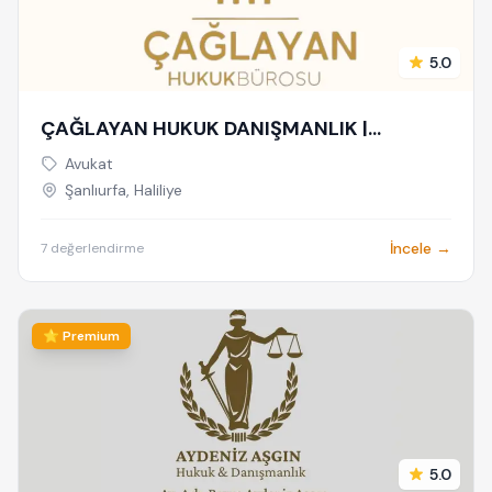
5.0
ÇAĞLAYAN HUKUK DANIŞMANLIK |
ŞANLIURFA AVUKAT
Avukat
Şanlıurfa, Haliliye
İncele →
7 değerlendirme
⭐ Premium
5.0