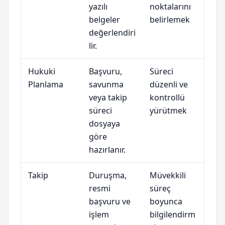
yazılı
noktalarını
belgeler
belirlemek
değerlendiri
lir.
Hukuki
Başvuru,
Süreci
Planlama
savunma
düzenli ve
veya takip
kontrollü
süreci
yürütmek
dosyaya
göre
hazırlanır.
Takip
Duruşma,
Müvekkili
resmi
süreç
başvuru ve
boyunca
işlem
bilgilendirm