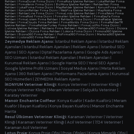
Rehberi
|
FirmaDurak Firma Dizini
|
FirmaRota İşletme Rehberi
|
LokalRehber Firma
Rehberi
|
FirmaYerim Firma Dizini
|
BizMora İşletme Rehberi
|
RehberNeti Firma
Rehberi
|
LokalFirma Firma Dizini
|
MapRehber İşletme Rehberi
|
KonumFirma Firma
Rehberi
|
KonumRehber Firma Dizini
|
WebFira İşletme Rehberi
|
MapNokta Firma
Rehberi
|
RehberLine Firma Dizini
|
FirmaLinko İşletme Rehberi
|
FirmaTekno Firma
Rehberi
|
FirmaRoid Firma Dizini
|
FirmaVeri İşletme Rehberi
|
FirmaSayfa Firma
Rehberi
|
FirmaListem Firma Rehberi
|
Rehbora Firma Dizini
|
FirmaRadar İşletme
Rehberi
|
FirmaClouds Firma Rehberi
|
FirmaWorlds Firma Dizini
|
FirmaRehberTR
İşletme Rehberi
|
FirmaRehberTurkey Firma Rehberi
|
FirmaListPro Firma Dizini
|
Listivoa İşletme Rehberi
|
Rehberio Firma Rehberi
|
Rehbera360 Firma Dizini
|
Diziora
İşletme Rehberi
|
Dizivia Firma Rehberi
|
Lokoria Firma Dizini
|
Firmora360 İşletme
Rehberi
|
Bizora360 Firma Rehberi
|
ProFirma360 Firma Dizini
|
Markora360 İşletme
Rehberi
|
Listora360 Firma Rehberi
|
Zeymedya Reklam Ajansı:
İstanbul Reklam Ajansı
|
İstanbul Reklam
Ajansları
|
İstanbul Reklam Ajansları
|
Reklam Ajansı
|
İstanbul SEO
Ajansı
|
SEO Ajansı
|
Dijital Pazarlama Ajansı
|
Google Ads Ajansı
|
SEO Uzmanı
|
İstanbul Reklam Ajansları
|
Reklam Ajansları
|
Kurumsal Reklam Ajansı
|
Google Harita SEO
|
Yerel SEO Ajansı
|
Google İşletme Profili Uzmanı
|
Sosyal Medya Ajansı
|
Meta Reklam
Ajansı
|
360 Reklam Ajansı
|
Performans Pazarlama Ajansı
|
Kurumsal
SEO Hizmetleri
|
ZEYMEDYA Reklam Ajansı
İKONYUM Veteriner Kliniği:
Konya Veteriner
|
Veteriner Kliniği
|
Konya Veteriner Kliniği
|
Meram Veteriner
|
Selçuklu Veteriner
|
Karatay Veteriner
Manoir Enchante Coiffeur:
Konya Kuaför
|
Kadın Kuaförü
|
Meram
Kuaför
|
Bayan Kuaförü
|
Konya Bayan Kuaförü
|
Manoir Enchante
Harita
Resul Ülkümen Veteriner Kliniği:
Karaman Veteriner
|
Veteriner
Kliniği
|
Karaman Veteriner Kliniği
|
Acil Veteriner
|
7/24 Veteriner
|
Karaman Acil Veteriner
Lotus Proje:
Konya Proje Ofisi
|
Proje Ofisleri
|
Konya Mimarlık Ofisi
|