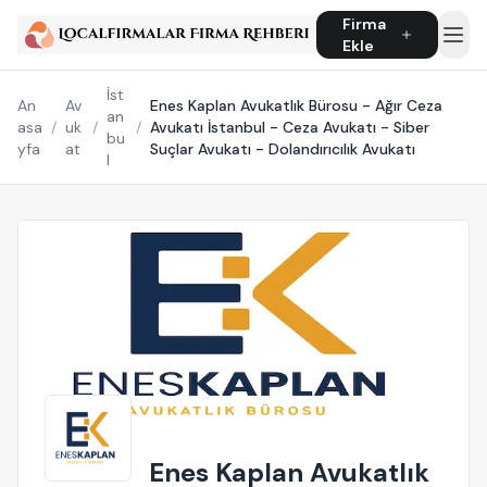
Firma
Ekle
İst
An
Av
Enes Kaplan Avukatlık Bürosu - Ağır Ceza
an
asa
/
uk
/
/
Avukatı İstanbul - Ceza Avukatı - Siber
bu
yfa
at
Suçlar Avukatı - Dolandırıcılık Avukatı
l
Enes Kaplan Avukatlık