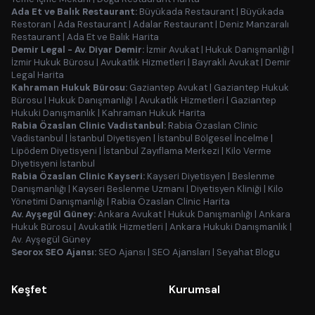
Ada Et ve Balık Restaurant:
Büyükada Restaurant
|
Büyükada
Restoran
|
Ada Restaurant
|
Adalar Restaurant
|
Deniz Manzaralı
Restaurant
|
Ada Et ve Balık Harita
Demir Legal - Av. Diyar Demir:
İzmir Avukat
|
Hukuk Danışmanlığı
|
İzmir Hukuk Bürosu
|
Avukatlık Hizmetleri
|
Bayraklı Avukat
|
Demir
Legal Harita
Kahraman Hukuk Bürosu:
Gaziantep Avukat
|
Gaziantep Hukuk
Bürosu
|
Hukuk Danışmanlığı
|
Avukatlık Hizmetleri
|
Gaziantep
Hukuki Danışmanlık
|
Kahraman Hukuk Harita
Rabia Özaslan Clinic Vadistanbul:
Rabia Özaslan Clinic
Vadistanbul
|
İstanbul Diyetisyen
|
İstanbul Bölgesel İncelme
|
Lipödem Diyetisyeni
|
İstanbul Zayıflama Merkezi
|
Kilo Verme
Diyetisyeni İstanbul
Rabia Özaslan Clinic Kayseri:
Kayseri Diyetisyen
|
Beslenme
Danışmanlığı
|
Kayseri Beslenme Uzmanı
|
Diyetisyen Kliniği
|
Kilo
Yönetimi Danışmanlığı
|
Rabia Özaslan Clinic Harita
Av. Ayşegül Güney:
Ankara Avukat
|
Hukuk Danışmanlığı
|
Ankara
Hukuk Bürosu
|
Avukatlık Hizmetleri
|
Ankara Hukuki Danışmanlık
|
Av. Ayşegül Güney
Seorox SEO Ajansı:
SEO Ajansı
|
SEO Ajansları
|
Seyahat Blogu
Keşfet
Kurumsal