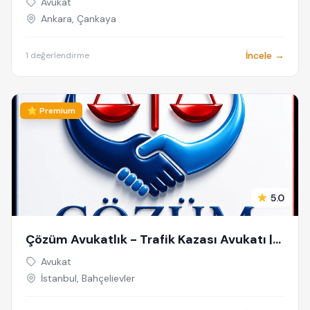
Avukat
Ankara, Çankaya
İncele →
1 değerlendirme
⭐ Premium
5.0
Çözüm Avukatlık - Trafik Kazası Avukatı |
Sigorta Hukuku Avukatı | Kaza Avukatı |
Avukat
Trafik Avukatı | Trafik Kazası Ceza Avukatı
İstanbul, Bahçelievler