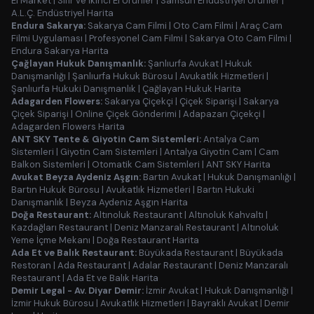
El Market
|
Sıfır ve İkinci El Ürünler
|
Samsun Endüstriyel Ürünler
|
A.L.Ç. Endüstriyel Harita
Endura Sakarya:
Sakarya Cam Filmi
|
Oto Cam Filmi
|
Araç Cam
Filmi Uygulaması
|
Profesyonel Cam Filmi
|
Sakarya Oto Cam Filmi
|
Endura Sakarya Harita
Çağlayan Hukuk Danışmanlık:
Şanlıurfa Avukat
|
Hukuk
Danışmanlığı
|
Şanlıurfa Hukuk Bürosu
|
Avukatlık Hizmetleri
|
Şanlıurfa Hukuki Danışmanlık
|
Çağlayan Hukuk Harita
Adagarden Flowers:
Sakarya Çiçekçi
|
Çiçek Siparişi
|
Sakarya
Çiçek Siparişi
|
Online Çiçek Gönderimi
|
Adapazarı Çiçekçi
|
Adagarden Flowers Harita
ANT SKY Tente & Giyotin Cam Sistemleri:
Antalya Cam
Sistemleri
|
Giyotin Cam Sistemleri
|
Antalya Giyotin Cam
|
Cam
Balkon Sistemleri
|
Otomatik Cam Sistemleri
|
ANT SKY Harita
Avukat Beyza Aydeniz Aşgın:
Bartın Avukat
|
Hukuk Danışmanlığı
|
Bartın Hukuk Bürosu
|
Avukatlık Hizmetleri
|
Bartın Hukuki
Danışmanlık
|
Beyza Aydeniz Aşgın Harita
Doğa Restaurant:
Altınoluk Restaurant
|
Altınoluk Kahvaltı
|
Kazdağları Restaurant
|
Deniz Manzaralı Restaurant
|
Altınoluk
Yeme İçme Mekanı
|
Doğa Restaurant Harita
Ada Et ve Balık Restaurant:
Büyükada Restaurant
|
Büyükada
Restoran
|
Ada Restaurant
|
Adalar Restaurant
|
Deniz Manzaralı
Restaurant
|
Ada Et ve Balık Harita
Demir Legal - Av. Diyar Demir:
İzmir Avukat
|
Hukuk Danışmanlığı
|
İzmir Hukuk Bürosu
|
Avukatlık Hizmetleri
|
Bayraklı Avukat
|
Demir