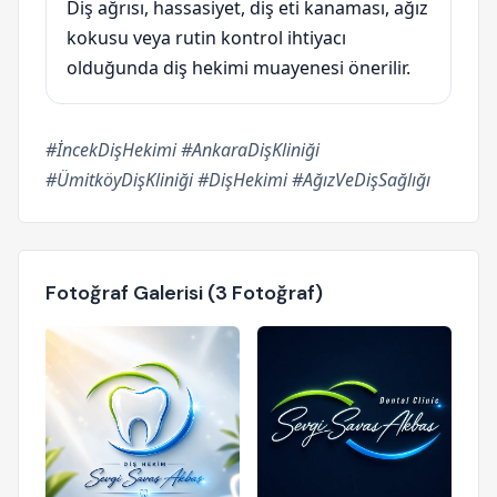
Diş ağrısı, hassasiyet, diş eti kanaması, ağız
kokusu veya rutin kontrol ihtiyacı
olduğunda diş hekimi muayenesi önerilir.
#İncekDişHekimi #AnkaraDişKliniği
#ÜmitköyDişKliniği #DişHekimi #AğızVeDişSağlığı
Fotoğraf Galerisi (3 Fotoğraf)