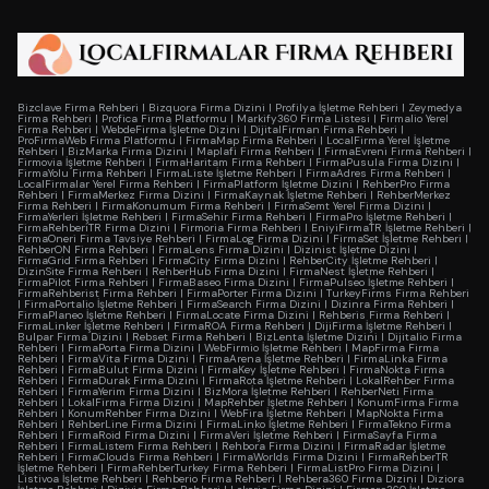
Bizclave Firma Rehberi
|
Bizquora Firma Dizini
|
Profilya İşletme Rehberi
|
Zeymedya
Firma Rehberi
|
Profica Firma Platformu
|
Markify360 Firma Listesi
|
Firmalio Yerel
Firma Rehberi
|
WebdeFirma İşletme Dizini
|
DijitalFirman Firma Rehberi
|
ProFirmaWeb Firma Platformu
|
FirmaMap Firma Rehberi
|
LocalFirma Yerel İşletme
Rehberi
|
BizMarka Firma Dizini
|
Maplafi Firma Rehberi
|
FirmaEvreni Firma Rehberi
|
Firmovia İşletme Rehberi
|
FirmaHaritam Firma Rehberi
|
FirmaPusula Firma Dizini
|
FirmaYolu Firma Rehberi
|
FirmaListe İşletme Rehberi
|
FirmaAdres Firma Rehberi
|
LocalFirmalar Yerel Firma Rehberi
|
FirmaPlatform İşletme Dizini
|
RehberPro Firma
Rehberi
|
FirmaMerkez Firma Dizini
|
FirmaKaynak İşletme Rehberi
|
RehberMerkez
Firma Rehberi
|
FirmaKonumum Firma Rehberi
|
FirmaSemt Yerel Firma Dizini
|
FirmaYerleri İşletme Rehberi
|
FirmaSehir Firma Rehberi
|
FirmaPro İşletme Rehberi
|
FirmaRehberiTR Firma Dizini
|
Firmoria Firma Rehberi
|
EniyiFirmaTR İşletme Rehberi
|
FirmaOneri Firma Tavsiye Rehberi
|
FirmaLog Firma Dizini
|
FirmaSet İşletme Rehberi
|
RehberON Firma Rehberi
|
FirmaLens Firma Dizini
|
Dizinist İşletme Dizini
|
FirmaGrid Firma Rehberi
|
FirmaCity Firma Dizini
|
RehberCity İşletme Rehberi
|
DizinSite Firma Rehberi
|
RehberHub Firma Dizini
|
FirmaNest İşletme Rehberi
|
FirmaPilot Firma Rehberi
|
FirmaBaseo Firma Dizini
|
FirmaPulseo İşletme Rehberi
|
FirmaRehberist Firma Rehberi
|
FirmaPorter Firma Dizini
|
TurkeyFirms Firma Rehberi
|
FirmaPortalio İşletme Rehberi
|
FirmaSearch Firma Dizini
|
Dizinra Firma Rehberi
|
FirmaPlaneo İşletme Rehberi
|
FirmaLocate Firma Dizini
|
Rehberis Firma Rehberi
|
FirmaLinker İşletme Rehberi
|
FirmaROA Firma Rehberi
|
DijiFirma İşletme Rehberi
|
Bulpar Firma Dizini
|
Rebset Firma Rehberi
|
BizLenta İşletme Dizini
|
Dijitalio Firma
Rehberi
|
FirmaPorta Firma Dizini
|
WebFirmio İşletme Rehberi
|
MapFirma Firma
Rehberi
|
FirmaVita Firma Dizini
|
FirmaArena İşletme Rehberi
|
FirmaLinka Firma
Rehberi
|
FirmaBulut Firma Dizini
|
FirmaKey İşletme Rehberi
|
FirmaNokta Firma
Rehberi
|
FirmaDurak Firma Dizini
|
FirmaRota İşletme Rehberi
|
LokalRehber Firma
Rehberi
|
FirmaYerim Firma Dizini
|
BizMora İşletme Rehberi
|
RehberNeti Firma
Rehberi
|
LokalFirma Firma Dizini
|
MapRehber İşletme Rehberi
|
KonumFirma Firma
Rehberi
|
KonumRehber Firma Dizini
|
WebFira İşletme Rehberi
|
MapNokta Firma
Rehberi
|
RehberLine Firma Dizini
|
FirmaLinko İşletme Rehberi
|
FirmaTekno Firma
Rehberi
|
FirmaRoid Firma Dizini
|
FirmaVeri İşletme Rehberi
|
FirmaSayfa Firma
Rehberi
|
FirmaListem Firma Rehberi
|
Rehbora Firma Dizini
|
FirmaRadar İşletme
Rehberi
|
FirmaClouds Firma Rehberi
|
FirmaWorlds Firma Dizini
|
FirmaRehberTR
İşletme Rehberi
|
FirmaRehberTurkey Firma Rehberi
|
FirmaListPro Firma Dizini
|
Listivoa İşletme Rehberi
|
Rehberio Firma Rehberi
|
Rehbera360 Firma Dizini
|
Diziora