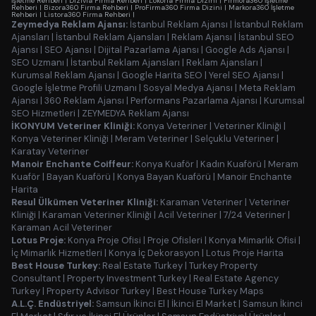
İşletme Rehberi
|
Dizivia Firma Rehberi
|
Lokoria Firma Dizini
|
Firmora360 İşletme
Rehberi
|
Bizora360 Firma Rehberi
|
ProFirma360 Firma Dizini
|
Markora360 İşletme
Rehberi
|
Listora360 Firma Rehberi
|
Zeymedya Reklam Ajansı:
İstanbul Reklam Ajansı
|
İstanbul Reklam
Ajansları
|
İstanbul Reklam Ajansları
|
Reklam Ajansı
|
İstanbul SEO
Ajansı
|
SEO Ajansı
|
Dijital Pazarlama Ajansı
|
Google Ads Ajansı
|
SEO Uzmanı
|
İstanbul Reklam Ajansları
|
Reklam Ajansları
|
Kurumsal Reklam Ajansı
|
Google Harita SEO
|
Yerel SEO Ajansı
|
Google İşletme Profili Uzmanı
|
Sosyal Medya Ajansı
|
Meta Reklam
Ajansı
|
360 Reklam Ajansı
|
Performans Pazarlama Ajansı
|
Kurumsal
SEO Hizmetleri
|
ZEYMEDYA Reklam Ajansı
İKONYUM Veteriner Kliniği:
Konya Veteriner
|
Veteriner Kliniği
|
Konya Veteriner Kliniği
|
Meram Veteriner
|
Selçuklu Veteriner
|
Karatay Veteriner
Manoir Enchante Coiffeur:
Konya Kuaför
|
Kadın Kuaförü
|
Meram
Kuaför
|
Bayan Kuaförü
|
Konya Bayan Kuaförü
|
Manoir Enchante
Harita
Resul Ülkümen Veteriner Kliniği:
Karaman Veteriner
|
Veteriner
Kliniği
|
Karaman Veteriner Kliniği
|
Acil Veteriner
|
7/24 Veteriner
|
Karaman Acil Veteriner
Lotus Proje:
Konya Proje Ofisi
|
Proje Ofisleri
|
Konya Mimarlık Ofisi
|
İç Mimarlık Hizmetleri
|
Konya İç Dekorasyon
|
Lotus Proje Harita
Best House Turkey:
Real Estate Turkey
|
Turkey Property
Consultant
|
Property Investment Turkey
|
Real Estate Agency
Turkey
|
Property Advisor Turkey
|
Best House Turkey Maps
A.L.Ç. Endüstriyel:
Samsun İkinci El
|
İkinci El Market
|
Samsun İkinci