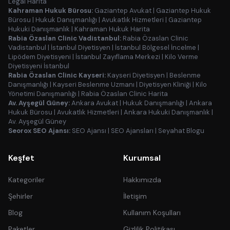
Legal Harita
Kahraman Hukuk Bürosu:
Gaziantep Avukat
|
Gaziantep Hukuk
Bürosu
|
Hukuk Danışmanlığı
|
Avukatlık Hizmetleri
|
Gaziantep
Hukuki Danışmanlık
|
Kahraman Hukuk Harita
Rabia Özaslan Clinic Vadistanbul:
Rabia Özaslan Clinic
Vadistanbul
|
İstanbul Diyetisyen
|
İstanbul Bölgesel İncelme
|
Lipödem Diyetisyeni
|
İstanbul Zayıflama Merkezi
|
Kilo Verme
Diyetisyeni İstanbul
Rabia Özaslan Clinic Kayseri:
Kayseri Diyetisyen
|
Beslenme
Danışmanlığı
|
Kayseri Beslenme Uzmanı
|
Diyetisyen Kliniği
|
Kilo
Yönetimi Danışmanlığı
|
Rabia Özaslan Clinic Harita
Av. Ayşegül Güney:
Ankara Avukat
|
Hukuk Danışmanlığı
|
Ankara
Hukuk Bürosu
|
Avukatlık Hizmetleri
|
Ankara Hukuki Danışmanlık
|
Av. Ayşegül Güney
Seorox SEO Ajansı:
SEO Ajansı
|
SEO Ajansları
|
Seyahat Blogu
Keşfet
Kurumsal
Kategoriler
Hakkımızda
Şehirler
İletişim
Blog
Kullanım Koşulları
Paketler
Gizlilik Politikası