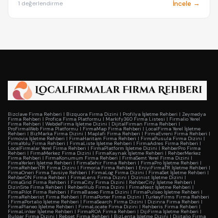
İncele →
1 değerlendirme
Bizclave Firma Rehberi
|
Bizquora Firma Dizini
|
Profilya İşletme Rehberi
|
Zeymedya
Firma Rehberi
|
Profica Firma Platformu
|
Markify360 Firma Listesi
|
Firmalio Yerel
Firma Rehberi
|
WebdeFirma İşletme Dizini
|
DijitalFirman Firma Rehberi
|
ProFirmaWeb Firma Platformu
|
FirmaMap Firma Rehberi
|
LocalFirma Yerel İşletme
Rehberi
|
BizMarka Firma Dizini
|
Maplafi Firma Rehberi
|
FirmaEvreni Firma Rehberi
|
Firmovia İşletme Rehberi
|
FirmaHaritam Firma Rehberi
|
FirmaPusula Firma Dizini
|
FirmaYolu Firma Rehberi
|
FirmaListe İşletme Rehberi
|
FirmaAdres Firma Rehberi
|
LocalFirmalar Yerel Firma Rehberi
|
FirmaPlatform İşletme Dizini
|
RehberPro Firma
Rehberi
|
FirmaMerkez Firma Dizini
|
FirmaKaynak İşletme Rehberi
|
RehberMerkez
Firma Rehberi
|
FirmaKonumum Firma Rehberi
|
FirmaSemt Yerel Firma Dizini
|
FirmaYerleri İşletme Rehberi
|
FirmaSehir Firma Rehberi
|
FirmaPro İşletme Rehberi
|
FirmaRehberiTR Firma Dizini
|
Firmoria Firma Rehberi
|
EniyiFirmaTR İşletme Rehberi
|
FirmaOneri Firma Tavsiye Rehberi
|
FirmaLog Firma Dizini
|
FirmaSet İşletme Rehberi
|
RehberON Firma Rehberi
|
FirmaLens Firma Dizini
|
Dizinist İşletme Dizini
|
FirmaGrid Firma Rehberi
|
FirmaCity Firma Dizini
|
RehberCity İşletme Rehberi
|
DizinSite Firma Rehberi
|
RehberHub Firma Dizini
|
FirmaNest İşletme Rehberi
|
FirmaPilot Firma Rehberi
|
FirmaBaseo Firma Dizini
|
FirmaPulseo İşletme Rehberi
|
FirmaRehberist Firma Rehberi
|
FirmaPorter Firma Dizini
|
TurkeyFirms Firma Rehberi
|
FirmaPortalio İşletme Rehberi
|
FirmaSearch Firma Dizini
|
Dizinra Firma Rehberi
|
FirmaPlaneo İşletme Rehberi
|
FirmaLocate Firma Dizini
|
Rehberis Firma Rehberi
|
FirmaLinker İşletme Rehberi
|
FirmaROA Firma Rehberi
|
DijiFirma İşletme Rehberi
|
Bulpar Firma Dizini
|
Rebset Firma Rehberi
|
BizLenta İşletme Dizini
|
Dijitalio Firma