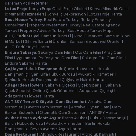
Karaman Acil Veteriner
Lotus Proje:
Konya Proje Ofisi
|
Proje Ofisleri
|
Konya Mimarlık Ofisi
|
İç Mimarlık Hizmetleri
|
Konya İç Dekorasyon
|
Lotus Proje Harita
Best House Turkey:
Real Estate Turkey
|
Turkey Property
Consultant
|
Property Investment Turkey
|
Real Estate Agency
Turkey
|
Property Advisor Turkey
|
Best House Turkey Maps
A.L.Ç. Endüstriyel:
Samsun İkinci El
|
İkinci El Market
|
Samsun İkinci
El Market
|
Sıfır ve İkinci El Ürünler
|
Samsun Endüstriyel Ürünler
|
A.L.Ç. Endüstriyel Harita
Endura Sakarya:
Sakarya Cam Filmi
|
Oto Cam Filmi
|
Araç Cam
Filmi Uygulaması
|
Profesyonel Cam Filmi
|
Sakarya Oto Cam Filmi
|
Endura Sakarya Harita
Çağlayan Hukuk Danışmanlık:
Şanlıurfa Avukat
|
Hukuk
Danışmanlığı
|
Şanlıurfa Hukuk Bürosu
|
Avukatlık Hizmetleri
|
Şanlıurfa Hukuki Danışmanlık
|
Çağlayan Hukuk Harita
Adagarden Flowers:
Sakarya Çiçekçi
|
Çiçek Siparişi
|
Sakarya
Çiçek Siparişi
|
Online Çiçek Gönderimi
|
Adapazarı Çiçekçi
|
Adagarden Flowers Harita
ANT SKY Tente & Giyotin Cam Sistemleri:
Antalya Cam
Sistemleri
|
Giyotin Cam Sistemleri
|
Antalya Giyotin Cam
|
Cam
Balkon Sistemleri
|
Otomatik Cam Sistemleri
|
ANT SKY Harita
Avukat Beyza Aydeniz Aşgın:
Bartın Avukat
|
Hukuk Danışmanlığı
|
Bartın Hukuk Bürosu
|
Avukatlık Hizmetleri
|
Bartın Hukuki
Danışmanlık
|
Beyza Aydeniz Aşgın Harita
Doğa Restaurant:
Altınoluk Restaurant
|
Altınoluk Kahvaltı
|