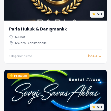
5.0
Parla Hukuk & Danışmanlık
Avukat
Ankara, Yenimahalle
İncele →
1 değerlendirme
⭐ Premium
5.0