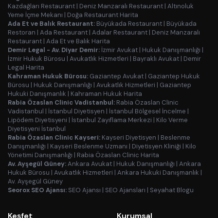
Kazdağları Restaurant
|
Deniz Manzaralı Restaurant
|
Altınoluk
Yeme İçme Mekanı
|
Doğa Restaurant Harita
Ada Et ve Balık Restaurant:
Büyükada Restaurant
|
Büyükada
Restoran
|
Ada Restaurant
|
Adalar Restaurant
|
Deniz Manzaralı
Restaurant
|
Ada Et ve Balık Harita
Demir Legal - Av. Diyar Demir:
İzmir Avukat
|
Hukuk Danışmanlığı
|
İzmir Hukuk Bürosu
|
Avukatlık Hizmetleri
|
Bayraklı Avukat
|
Demir
Legal Harita
Kahraman Hukuk Bürosu:
Gaziantep Avukat
|
Gaziantep Hukuk
Bürosu
|
Hukuk Danışmanlığı
|
Avukatlık Hizmetleri
|
Gaziantep
Hukuki Danışmanlık
|
Kahraman Hukuk Harita
Rabia Özaslan Clinic Vadistanbul:
Rabia Özaslan Clinic
Vadistanbul
|
İstanbul Diyetisyen
|
İstanbul Bölgesel İncelme
|
Lipödem Diyetisyeni
|
İstanbul Zayıflama Merkezi
|
Kilo Verme
Diyetisyeni İstanbul
Rabia Özaslan Clinic Kayseri:
Kayseri Diyetisyen
|
Beslenme
Danışmanlığı
|
Kayseri Beslenme Uzmanı
|
Diyetisyen Kliniği
|
Kilo
Yönetimi Danışmanlığı
|
Rabia Özaslan Clinic Harita
Av. Ayşegül Güney:
Ankara Avukat
|
Hukuk Danışmanlığı
|
Ankara
Hukuk Bürosu
|
Avukatlık Hizmetleri
|
Ankara Hukuki Danışmanlık
|
Av. Ayşegül Güney
Seorox SEO Ajansı:
SEO Ajansı
|
SEO Ajansları
|
Seyahat Blogu
Keşfet
Kurumsal