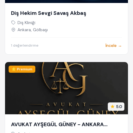
Diş Hekim Sevgi Savaş Akbaş
Diş Kliniği
Ankara, Gölbaşı
İncele →
1 değerlendirme
⭐ Premium
5.0
AVUKAT AYŞEGÜL GÜNEY - ANKARA
AVUKAT - CEZA AVUKATI - BOŞANMA