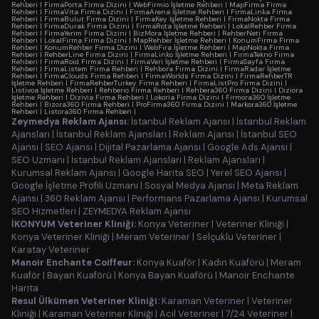
Rehberi
|
FirmaPorta Firma Dizini
|
WebFirmio İşletme Rehberi
|
MapFirma Firma
Rehberi
|
FirmaVita Firma Dizini
|
FirmaArena İşletme Rehberi
|
FirmaLinka Firma
Rehberi
|
FirmaBulut Firma Dizini
|
FirmaKey İşletme Rehberi
|
FirmaNokta Firma
Rehberi
|
FirmaDurak Firma Dizini
|
FirmaRota İşletme Rehberi
|
LokalRehber Firma
Rehberi
|
FirmaYerim Firma Dizini
|
BizMora İşletme Rehberi
|
RehberNeti Firma
Rehberi
|
LokalFirma Firma Dizini
|
MapRehber İşletme Rehberi
|
KonumFirma Firma
Rehberi
|
KonumRehber Firma Dizini
|
WebFira İşletme Rehberi
|
MapNokta Firma
Rehberi
|
RehberLine Firma Dizini
|
FirmaLinko İşletme Rehberi
|
FirmaTekno Firma
Rehberi
|
FirmaRoid Firma Dizini
|
FirmaVeri İşletme Rehberi
|
FirmaSayfa Firma
Rehberi
|
FirmaListem Firma Rehberi
|
Rehbora Firma Dizini
|
FirmaRadar İşletme
Rehberi
|
FirmaClouds Firma Rehberi
|
FirmaWorlds Firma Dizini
|
FirmaRehberTR
İşletme Rehberi
|
FirmaRehberTurkey Firma Rehberi
|
FirmaListPro Firma Dizini
|
Listivoa İşletme Rehberi
|
Rehberio Firma Rehberi
|
Rehbera360 Firma Dizini
|
Diziora
İşletme Rehberi
|
Dizivia Firma Rehberi
|
Lokoria Firma Dizini
|
Firmora360 İşletme
Rehberi
|
Bizora360 Firma Rehberi
|
ProFirma360 Firma Dizini
|
Markora360 İşletme
Rehberi
|
Listora360 Firma Rehberi
|
Zeymedya Reklam Ajansı:
İstanbul Reklam Ajansı
|
İstanbul Reklam
Ajansları
|
İstanbul Reklam Ajansları
|
Reklam Ajansı
|
İstanbul SEO
Ajansı
|
SEO Ajansı
|
Dijital Pazarlama Ajansı
|
Google Ads Ajansı
|
SEO Uzmanı
|
İstanbul Reklam Ajansları
|
Reklam Ajansları
|
Kurumsal Reklam Ajansı
|
Google Harita SEO
|
Yerel SEO Ajansı
|
Google İşletme Profili Uzmanı
|
Sosyal Medya Ajansı
|
Meta Reklam
Ajansı
|
360 Reklam Ajansı
|
Performans Pazarlama Ajansı
|
Kurumsal
SEO Hizmetleri
|
ZEYMEDYA Reklam Ajansı
İKONYUM Veteriner Kliniği:
Konya Veteriner
|
Veteriner Kliniği
|
Konya Veteriner Kliniği
|
Meram Veteriner
|
Selçuklu Veteriner
|
Karatay Veteriner
Manoir Enchante Coiffeur:
Konya Kuaför
|
Kadın Kuaförü
|
Meram
Kuaför
|
Bayan Kuaförü
|
Konya Bayan Kuaförü
|
Manoir Enchante
Harita
Resul Ülkümen Veteriner Kliniği:
Karaman Veteriner
|
Veteriner
Kliniği
|
Karaman Veteriner Kliniği
|
Acil Veteriner
|
7/24 Veteriner
|