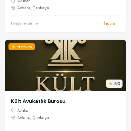
Avukat
AVUKATI - TAZMİNAT AVUKATI
Ankara, Çankaya
İncele →
1 değerlendirme
⭐ Premium
5.0
Kült Avukatlık Bürosu
Avukat
Ankara, Çankaya