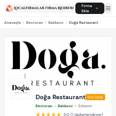
Firma
Ekle
Anasayfa
/
Restoran
/
Balıkesir
/
Doğa Restaurant
Doğa Restaurant
Öne Çıkan
Restoran
•
Balıkesir
•
Edremit
5.0 (1 değerlendirme)