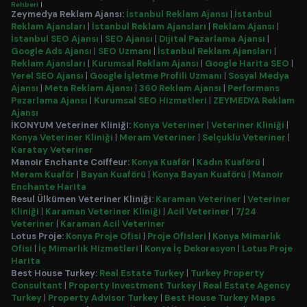
Rehberi
|
Zeymedya Reklam Ajansı:
İstanbul Reklam Ajansı
|
İstanbul
Reklam Ajansları
|
İstanbul Reklam Ajansları
|
Reklam Ajansı
|
İstanbul SEO Ajansı
|
SEO Ajansı
|
Dijital Pazarlama Ajansı
|
Google Ads Ajansı
|
SEO Uzmanı
|
İstanbul Reklam Ajansları
|
Reklam Ajansları
|
Kurumsal Reklam Ajansı
|
Google Harita SEO
|
Yerel SEO Ajansı
|
Google İşletme Profili Uzmanı
|
Sosyal Medya
Ajansı
|
Meta Reklam Ajansı
|
360 Reklam Ajansı
|
Performans
Pazarlama Ajansı
|
Kurumsal SEO Hizmetleri
|
ZEYMEDYA Reklam
Ajansı
İKONYUM Veteriner Kliniği:
Konya Veteriner
|
Veteriner Kliniği
|
Konya Veteriner Kliniği
|
Meram Veteriner
|
Selçuklu Veteriner
|
Karatay Veteriner
Manoir Enchante Coiffeur:
Konya Kuaför
|
Kadın Kuaförü
|
Meram Kuaför
|
Bayan Kuaförü
|
Konya Bayan Kuaförü
|
Manoir
Enchante Harita
Resul Ülkümen Veteriner Kliniği:
Karaman Veteriner
|
Veteriner
Kliniği
|
Karaman Veteriner Kliniği
|
Acil Veteriner
|
7/24
Veteriner
|
Karaman Acil Veteriner
Lotus Proje:
Konya Proje Ofisi
|
Proje Ofisleri
|
Konya Mimarlık
Ofisi
|
İç Mimarlık Hizmetleri
|
Konya İç Dekorasyon
|
Lotus Proje
Harita
Best House Turkey:
Real Estate Turkey
|
Turkey Property
Consultant
|
Property Investment Turkey
|
Real Estate Agency
Turkey
|
Property Advisor Turkey
|
Best House Turkey Maps