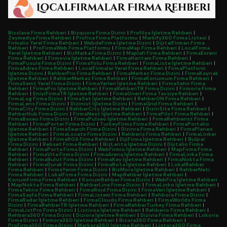
Bizclave Firma Rehberi
|
Bizquora Firma Dizini
|
Profilya İşletme Rehberi
|
Zeymedya Firma Rehberi
|
Profica Firma Platformu
|
Markify360 Firma Listesi
|
Firmalio Yerel Firma Rehberi
|
WebdeFirma İşletme Dizini
|
DijitalFirman Firma
Rehberi
|
ProFirmaWeb Firma Platformu
|
FirmaMap Firma Rehberi
|
LocalFirma
Yerel İşletme Rehberi
|
BizMarka Firma Dizini
|
Maplafi Firma Rehberi
|
FirmaEvreni
Firma Rehberi
|
Firmovia İşletme Rehberi
|
FirmaHaritam Firma Rehberi
|
FirmaPusula Firma Dizini
|
FirmaYolu Firma Rehberi
|
FirmaListe İşletme Rehberi
|
FirmaAdres Firma Rehberi
|
LocalFirmalar Yerel Firma Rehberi
|
FirmaPlatform
İşletme Dizini
|
RehberPro Firma Rehberi
|
FirmaMerkez Firma Dizini
|
FirmaKaynak
İşletme Rehberi
|
RehberMerkez Firma Rehberi
|
FirmaKonumum Firma Rehberi
|
FirmaSemt Yerel Firma Dizini
|
FirmaYerleri İşletme Rehberi
|
FirmaSehir Firma
Rehberi
|
FirmaPro İşletme Rehberi
|
FirmaRehberiTR Firma Dizini
|
Firmoria Firma
Rehberi
|
EniyiFirmaTR İşletme Rehberi
|
FirmaOneri Firma Tavsiye Rehberi
|
FirmaLog Firma Dizini
|
FirmaSet İşletme Rehberi
|
RehberON Firma Rehberi
|
FirmaLens Firma Dizini
|
Dizinist İşletme Dizini
|
FirmaGrid Firma Rehberi
|
FirmaCity Firma Dizini
|
RehberCity İşletme Rehberi
|
DizinSite Firma Rehberi
|
RehberHub Firma Dizini
|
FirmaNest İşletme Rehberi
|
FirmaPilot Firma Rehberi
|
FirmaBaseo Firma Dizini
|
FirmaPulseo İşletme Rehberi
|
FirmaRehberist Firma
Rehberi
|
FirmaPorter Firma Dizini
|
TurkeyFirms Firma Rehberi
|
FirmaPortalio
İşletme Rehberi
|
FirmaSearch Firma Dizini
|
Dizinra Firma Rehberi
|
FirmaPlaneo
İşletme Rehberi
|
FirmaLocate Firma Dizini
|
Rehberis Firma Rehberi
|
FirmaLinker
İşletme Rehberi
|
FirmaROA Firma Rehberi
|
DijiFirma İşletme Rehberi
|
Bulpar
Firma Dizini
|
Rebset Firma Rehberi
|
BizLenta İşletme Dizini
|
Dijitalio Firma
Rehberi
|
FirmaPorta Firma Dizini
|
WebFirmio İşletme Rehberi
|
MapFirma Firma
Rehberi
|
FirmaVita Firma Dizini
|
FirmaArena İşletme Rehberi
|
FirmaLinka Firma
Rehberi
|
FirmaBulut Firma Dizini
|
FirmaKey İşletme Rehberi
|
FirmaNokta Firma
Rehberi
|
FirmaDurak Firma Dizini
|
FirmaRota İşletme Rehberi
|
LokalRehber
Firma Rehberi
|
FirmaYerim Firma Dizini
|
BizMora İşletme Rehberi
|
RehberNeti
Firma Rehberi
|
LokalFirma Firma Dizini
|
MapRehber İşletme Rehberi
|
KonumFirma Firma Rehberi
|
KonumRehber Firma Dizini
|
WebFira İşletme Rehberi
|
MapNokta Firma Rehberi
|
RehberLine Firma Dizini
|
FirmaLinko İşletme Rehberi
|
FirmaTekno Firma Rehberi
|
FirmaRoid Firma Dizini
|
FirmaVeri İşletme Rehberi
|
FirmaSayfa Firma Rehberi
|
FirmaListem Firma Rehberi
|
Rehbora Firma Dizini
|
FirmaRadar İşletme Rehberi
|
FirmaClouds Firma Rehberi
|
FirmaWorlds Firma
Dizini
|
FirmaRehberTR İşletme Rehberi
|
FirmaRehberTurkey Firma Rehberi
|
FirmaListPro Firma Dizini
|
Listivoa İşletme Rehberi
|
Rehberio Firma Rehberi
|
Rehbera360 Firma Dizini
|
Diziora İşletme Rehberi
|
Dizivia Firma Rehberi
|
Lokoria
Firma Dizini
|
Firmora360 İşletme Rehberi
|
Bizora360 Firma Rehberi
|
ProFirma360 Firma Dizini
|
Markora360 İşletme Rehberi
|
Listora360 Firma