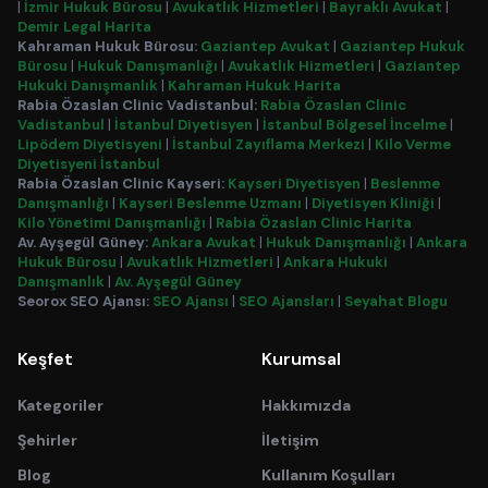
|
İzmir Hukuk Bürosu
|
Avukatlık Hizmetleri
|
Bayraklı Avukat
|
Demir Legal Harita
Kahraman Hukuk Bürosu:
Gaziantep Avukat
|
Gaziantep Hukuk
Bürosu
|
Hukuk Danışmanlığı
|
Avukatlık Hizmetleri
|
Gaziantep
Hukuki Danışmanlık
|
Kahraman Hukuk Harita
Rabia Özaslan Clinic Vadistanbul:
Rabia Özaslan Clinic
Vadistanbul
|
İstanbul Diyetisyen
|
İstanbul Bölgesel İncelme
|
Lipödem Diyetisyeni
|
İstanbul Zayıflama Merkezi
|
Kilo Verme
Diyetisyeni İstanbul
Rabia Özaslan Clinic Kayseri:
Kayseri Diyetisyen
|
Beslenme
Danışmanlığı
|
Kayseri Beslenme Uzmanı
|
Diyetisyen Kliniği
|
Kilo Yönetimi Danışmanlığı
|
Rabia Özaslan Clinic Harita
Av. Ayşegül Güney:
Ankara Avukat
|
Hukuk Danışmanlığı
|
Ankara
Hukuk Bürosu
|
Avukatlık Hizmetleri
|
Ankara Hukuki
Danışmanlık
|
Av. Ayşegül Güney
Seorox SEO Ajansı:
SEO Ajansı
|
SEO Ajansları
|
Seyahat Blogu
Keşfet
Kurumsal
Kategoriler
Hakkımızda
Şehirler
İletişim
Blog
Kullanım Koşulları