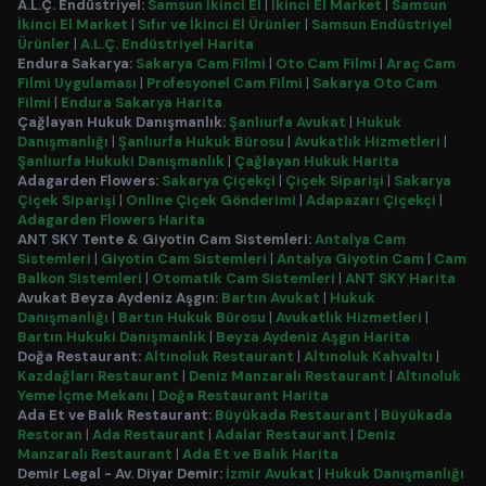
A.L.Ç. Endüstriyel:
Samsun İkinci El
|
İkinci El Market
|
Samsun
İkinci El Market
|
Sıfır ve İkinci El Ürünler
|
Samsun Endüstriyel
Ürünler
|
A.L.Ç. Endüstriyel Harita
Endura Sakarya:
Sakarya Cam Filmi
|
Oto Cam Filmi
|
Araç Cam
Filmi Uygulaması
|
Profesyonel Cam Filmi
|
Sakarya Oto Cam
Filmi
|
Endura Sakarya Harita
Çağlayan Hukuk Danışmanlık:
Şanlıurfa Avukat
|
Hukuk
Danışmanlığı
|
Şanlıurfa Hukuk Bürosu
|
Avukatlık Hizmetleri
|
Şanlıurfa Hukuki Danışmanlık
|
Çağlayan Hukuk Harita
Adagarden Flowers:
Sakarya Çiçekçi
|
Çiçek Siparişi
|
Sakarya
Çiçek Siparişi
|
Online Çiçek Gönderimi
|
Adapazarı Çiçekçi
|
Adagarden Flowers Harita
ANT SKY Tente & Giyotin Cam Sistemleri:
Antalya Cam
Sistemleri
|
Giyotin Cam Sistemleri
|
Antalya Giyotin Cam
|
Cam
Balkon Sistemleri
|
Otomatik Cam Sistemleri
|
ANT SKY Harita
Avukat Beyza Aydeniz Aşgın:
Bartın Avukat
|
Hukuk
Danışmanlığı
|
Bartın Hukuk Bürosu
|
Avukatlık Hizmetleri
|
Bartın Hukuki Danışmanlık
|
Beyza Aydeniz Aşgın Harita
Doğa Restaurant:
Altınoluk Restaurant
|
Altınoluk Kahvaltı
|
Kazdağları Restaurant
|
Deniz Manzaralı Restaurant
|
Altınoluk
Yeme İçme Mekanı
|
Doğa Restaurant Harita
Ada Et ve Balık Restaurant:
Büyükada Restaurant
|
Büyükada
Restoran
|
Ada Restaurant
|
Adalar Restaurant
|
Deniz
Manzaralı Restaurant
|
Ada Et ve Balık Harita
Demir Legal - Av. Diyar Demir:
İzmir Avukat
|
Hukuk Danışmanlığı