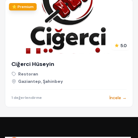
⭐ Premium
5.0
Ciğerci Hüseyin
Restoran
Gaziantep, Şahinbey
İncele →
1 değerlendirme