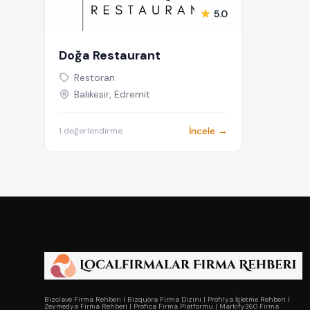
5.0
Doğa Restaurant
Restoran
Balıkesir, Edremit
İncele →
1 değerlendirme
Bizclave Firma Rehberi
|
Bizquora Firma Dizini
|
Profilya İşletme Rehberi
|
Zeymedya Firma Rehberi
|
Profica Firma Platformu
|
Markify360 Firma