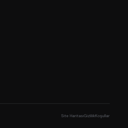
Site Haritası
Gizlilik
Koşullar