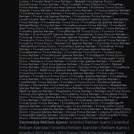
Listesi
|
Firmalio Yerel Firma Rehberi
|
WebdeFirma İşletme Dizini
|
DijitalFirman Firma Rehberi
|
ProFirmaWeb Firma Platformu
|
FirmaMap
Firma Rehberi
|
LocalFirma Yerel İşletme Rehberi
|
BizMarka Firma Dizini
|
Maplafi Firma Rehberi
|
FirmaEvreni Firma Rehberi
|
Firmovia İşletme Rehberi
|
FirmaHaritam Firma Rehberi
|
FirmaPusula Firma Dizini
|
FirmaYolu Firma
Rehberi
|
FirmaListe İşletme Rehberi
|
FirmaAdres Firma Rehberi
|
LocalFirmalar Yerel Firma Rehberi
|
FirmaPlatform İşletme Dizini
|
RehberPro
Firma Rehberi
|
FirmaMerkez Firma Dizini
|
FirmaKaynak İşletme Rehberi
|
RehberMerkez Firma Rehberi
|
FirmaKonumum Firma Rehberi
|
FirmaSemt
Yerel Firma Dizini
|
FirmaYerleri İşletme Rehberi
|
FirmaSehir Firma Rehberi
|
FirmaPro İşletme Rehberi
|
FirmaRehberiTR Firma Dizini
|
Firmoria Firma
Rehberi
|
EniyiFirmaTR İşletme Rehberi
|
FirmaOneri Firma Tavsiye Rehberi
|
FirmaLog Firma Dizini
|
FirmaSet İşletme Rehberi
|
RehberON Firma Rehberi
|
FirmaLens Firma Dizini
|
Dizinist İşletme Dizini
|
FirmaGrid Firma Rehberi
|
FirmaCity Firma Dizini
|
RehberCity İşletme Rehberi
|
DizinSite Firma Rehberi
|
RehberHub Firma Dizini
|
FirmaNest İşletme Rehberi
|
FirmaPilot Firma
Rehberi
|
FirmaBaseo Firma Dizini
|
FirmaPulseo İşletme Rehberi
|
FirmaRehberist Firma Rehberi
|
FirmaPorter Firma Dizini
|
TurkeyFirms
Firma Rehberi
|
FirmaPortalio İşletme Rehberi
|
FirmaSearch Firma Dizini
|
Dizinra Firma Rehberi
|
FirmaPlaneo İşletme Rehberi
|
FirmaLocate Firma
Dizini
|
Rehberis Firma Rehberi
|
FirmaLinker İşletme Rehberi
|
FirmaROA
Firma Rehberi
|
DijiFirma İşletme Rehberi
|
Bulpar Firma Dizini
|
Rebset
Firma Rehberi
|
BizLenta İşletme Dizini
|
Dijitalio Firma Rehberi
|
FirmaPorta
Firma Dizini
|
WebFirmio İşletme Rehberi
|
MapFirma Firma Rehberi
|
FirmaVita Firma Dizini
|
FirmaArena İşletme Rehberi
|
FirmaLinka Firma
Rehberi
|
FirmaBulut Firma Dizini
|
FirmaKey İşletme Rehberi
|
FirmaNokta
Firma Rehberi
|
FirmaDurak Firma Dizini
|
FirmaRota İşletme Rehberi
|
LokalRehber Firma Rehberi
|
FirmaYerim Firma Dizini
|
BizMora İşletme
Rehberi
|
RehberNeti Firma Rehberi
|
LokalFirma Firma Dizini
|
MapRehber
İşletme Rehberi
|
KonumFirma Firma Rehberi
|
KonumRehber Firma Dizini
|
WebFira İşletme Rehberi
|
MapNokta Firma Rehberi
|
RehberLine Firma Dizini
|
FirmaLinko İşletme Rehberi
|
FirmaTekno Firma Rehberi
|
FirmaRoid Firma
Dizini
|
FirmaVeri İşletme Rehberi
|
FirmaSayfa Firma Rehberi
|
FirmaListem
Firma Rehberi
|
Rehbora Firma Dizini
|
FirmaRadar İşletme Rehberi
|
FirmaClouds Firma Rehberi
|
FirmaWorlds Firma Dizini
|
FirmaRehberTR
İşletme Rehberi
|
FirmaRehberTurkey Firma Rehberi
|
FirmaListPro Firma
Dizini
|
Listivoa İşletme Rehberi
|
Rehberio Firma Rehberi
|
Rehbera360 Firma
Dizini
|
Diziora İşletme Rehberi
|
Dizivia Firma Rehberi
|
Lokoria Firma Dizini
|
Firmora360 İşletme Rehberi
|
Bizora360 Firma Rehberi
|
ProFirma360 Firma
Dizini
|
Markora360 İşletme Rehberi
|
Listora360 Firma Rehberi
|
Zeymedya Reklam Ajansı:
İstanbul Reklam Ajansı
|
İstanbul
Reklam Ajansları
|
İstanbul Reklam Ajansları
|
Reklam Ajansı
|
İstanbul SEO Ajansı
|
SEO Ajansı
|
Dijital Pazarlama Ajansı
|