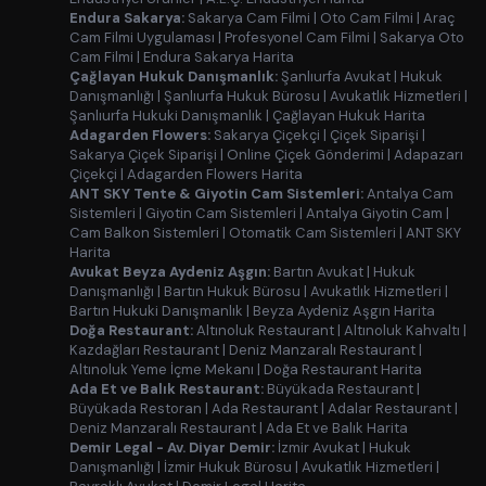
Endura Sakarya:
Sakarya Cam Filmi
|
Oto Cam Filmi
|
Araç
Cam Filmi Uygulaması
|
Profesyonel Cam Filmi
|
Sakarya Oto
Cam Filmi
|
Endura Sakarya Harita
Çağlayan Hukuk Danışmanlık:
Şanlıurfa Avukat
|
Hukuk
Danışmanlığı
|
Şanlıurfa Hukuk Bürosu
|
Avukatlık Hizmetleri
|
Şanlıurfa Hukuki Danışmanlık
|
Çağlayan Hukuk Harita
Adagarden Flowers:
Sakarya Çiçekçi
|
Çiçek Siparişi
|
Sakarya Çiçek Siparişi
|
Online Çiçek Gönderimi
|
Adapazarı
Çiçekçi
|
Adagarden Flowers Harita
ANT SKY Tente & Giyotin Cam Sistemleri:
Antalya Cam
Sistemleri
|
Giyotin Cam Sistemleri
|
Antalya Giyotin Cam
|
Cam Balkon Sistemleri
|
Otomatik Cam Sistemleri
|
ANT SKY
Harita
Avukat Beyza Aydeniz Aşgın:
Bartın Avukat
|
Hukuk
Danışmanlığı
|
Bartın Hukuk Bürosu
|
Avukatlık Hizmetleri
|
Bartın Hukuki Danışmanlık
|
Beyza Aydeniz Aşgın Harita
Doğa Restaurant:
Altınoluk Restaurant
|
Altınoluk Kahvaltı
|
Kazdağları Restaurant
|
Deniz Manzaralı Restaurant
|
Altınoluk Yeme İçme Mekanı
|
Doğa Restaurant Harita
Ada Et ve Balık Restaurant:
Büyükada Restaurant
|
Büyükada Restoran
|
Ada Restaurant
|
Adalar Restaurant
|
Deniz Manzaralı Restaurant
|
Ada Et ve Balık Harita
Demir Legal - Av. Diyar Demir:
İzmir Avukat
|
Hukuk
Danışmanlığı
|
İzmir Hukuk Bürosu
|
Avukatlık Hizmetleri
|