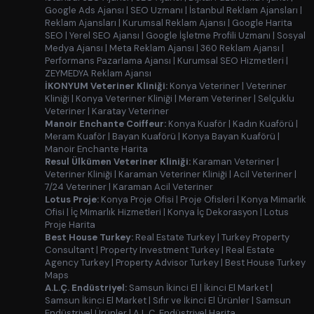
Google Ads Ajansı
|
SEO Uzmanı
|
İstanbul Reklam Ajansları
|
Reklam Ajansları
|
Kurumsal Reklam Ajansı
|
Google Harita
SEO
|
Yerel SEO Ajansı
|
Google İşletme Profili Uzmanı
|
Sosyal
Medya Ajansı
|
Meta Reklam Ajansı
|
360 Reklam Ajansı
|
Performans Pazarlama Ajansı
|
Kurumsal SEO Hizmetleri
|
ZEYMEDYA Reklam Ajansı
İKONYUM Veteriner Kliniği:
Konya Veteriner
|
Veteriner
Kliniği
|
Konya Veteriner Kliniği
|
Meram Veteriner
|
Selçuklu
Veteriner
|
Karatay Veteriner
Manoir Enchante Coiffeur:
Konya Kuaför
|
Kadın Kuaförü
|
Meram Kuaför
|
Bayan Kuaförü
|
Konya Bayan Kuaförü
|
Manoir Enchante Harita
Resul Ülkümen Veteriner Kliniği:
Karaman Veteriner
|
Veteriner Kliniği
|
Karaman Veteriner Kliniği
|
Acil Veteriner
|
7/24 Veteriner
|
Karaman Acil Veteriner
Lotus Proje:
Konya Proje Ofisi
|
Proje Ofisleri
|
Konya Mimarlık
Ofisi
|
İç Mimarlık Hizmetleri
|
Konya İç Dekorasyon
|
Lotus
Proje Harita
Best House Turkey:
Real Estate Turkey
|
Turkey Property
Consultant
|
Property Investment Turkey
|
Real Estate
Agency Turkey
|
Property Advisor Turkey
|
Best House Turkey
Maps
A.L.Ç. Endüstriyel:
Samsun İkinci El
|
İkinci El Market
|
Samsun İkinci El Market
|
Sıfır ve İkinci El Ürünler
|
Samsun
Endüstriyel Ürünler
|
A.L.Ç. Endüstriyel Harita