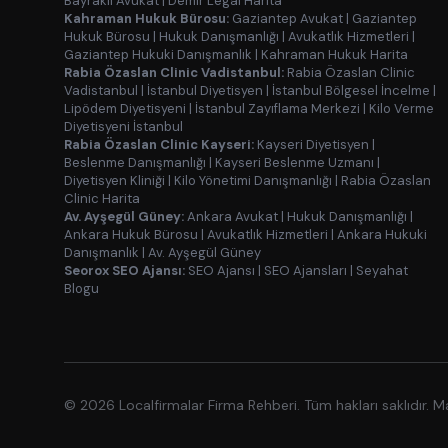
Bayraklı Avukat
|
Demir Legal Harita
Kahraman Hukuk Bürosu:
Gaziantep Avukat
|
Gaziantep
Hukuk Bürosu
|
Hukuk Danışmanlığı
|
Avukatlık Hizmetleri
|
Gaziantep Hukuki Danışmanlık
|
Kahraman Hukuk Harita
Rabia Özaslan Clinic Vadistanbul:
Rabia Özaslan Clinic
Vadistanbul
|
İstanbul Diyetisyen
|
İstanbul Bölgesel İncelme
|
Lipödem Diyetisyeni
|
İstanbul Zayıflama Merkezi
|
Kilo Verme
Diyetisyeni İstanbul
Rabia Özaslan Clinic Kayseri:
Kayseri Diyetisyen
|
Beslenme Danışmanlığı
|
Kayseri Beslenme Uzmanı
|
Diyetisyen Kliniği
|
Kilo Yönetimi Danışmanlığı
|
Rabia Özaslan
Clinic Harita
Av. Ayşegül Güney:
Ankara Avukat
|
Hukuk Danışmanlığı
|
Ankara Hukuk Bürosu
|
Avukatlık Hizmetleri
|
Ankara Hukuki
Danışmanlık
|
Av. Ayşegül Güney
Seorox SEO Ajansı:
SEO Ajansı
|
SEO Ajansları
|
Seyahat
Blogu
© 2026 Localfirmalar Firma Rehberi. Tüm hakları saklıdır. 