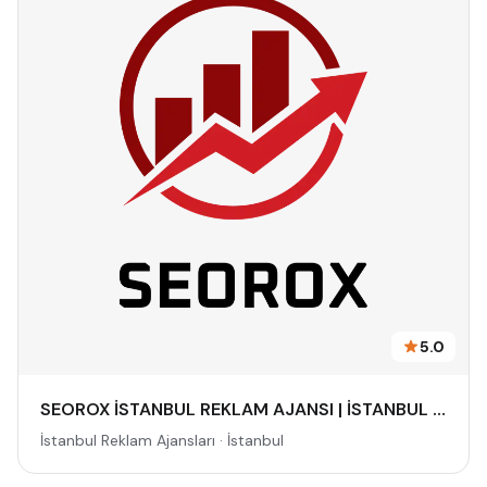
5.0
SEOROX İSTANBUL REKLAM AJANSI | İSTANBUL REKLAM AJANSLARI, DİJİTAL PAZARLAMA AJANSI, SEO AJANSI & SOSYAL MEDYA AJANSI
İstanbul Reklam Ajansları · İstanbul