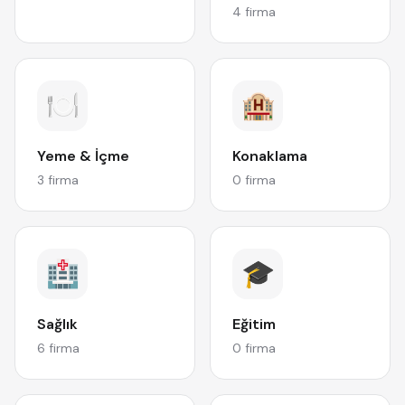
4 firma
🍽️
🏨
Yeme & İçme
Konaklama
3 firma
0 firma
🏥
🎓
Sağlık
Eğitim
6 firma
0 firma