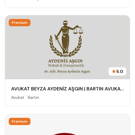
Premium
5.0
AVUKAT BEYZA AYDENİZ AŞGIN | BARTIN AVUKAT | HUKUK VE ARABULUCULUK BÜROSU - AİLE, CEZA, İŞ HUKUKU, BOŞANMA AVUKATI
Avukat · Bartın
Premium