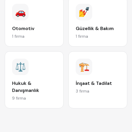
🚗
💅
Otomotiv
Güzellik & Bakım
1 firma
1 firma
⚖️
🏗️
Hukuk &
İnşaat & Tadilat
Danışmanlık
3 firma
9 firma