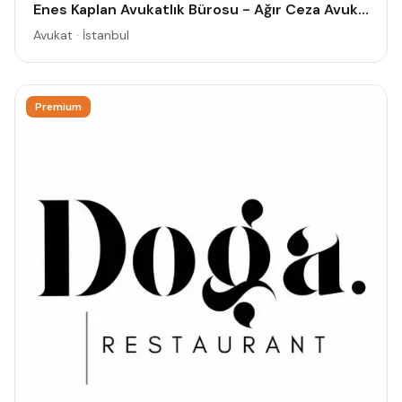
Enes Kaplan Avukatlık Bürosu - Ağır Ceza Avukatı İstanbul - Ceza Avukatı - Siber Suçlar Avukatı - Dolandırıcılık Avukatı
Avukat · İstanbul
Premium