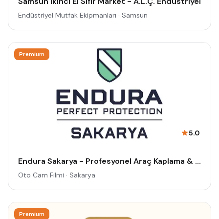
Samsun İkinci El Sıfır Market - A.L.Ç. Endüstriyel
Endüstriyel Mutfak Ekipmanları · Samsun
Premium
5.0
Endura Sakarya - Profesyonel Araç Kaplama & Cam Filmi Uygulama Merkezi
Oto Cam Filmi · Sakarya
Premium