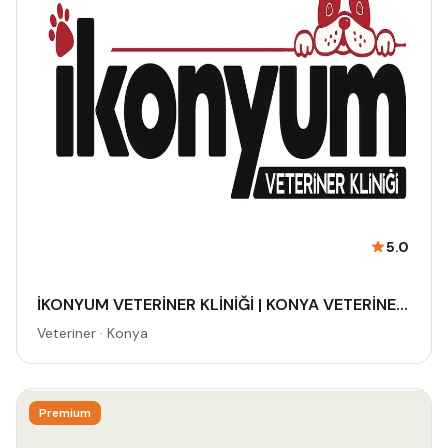
5.0
İKONYUM VETERİNER KLİNİĞİ | KONYA VETERİNER-MERAM VETERİNER-SELÇUKLU VETERİNER-KARATAY | ACİL-7/24 NÖBETÇİ VETERİNER KLİNİĞİ
Veteriner · Konya
Premium