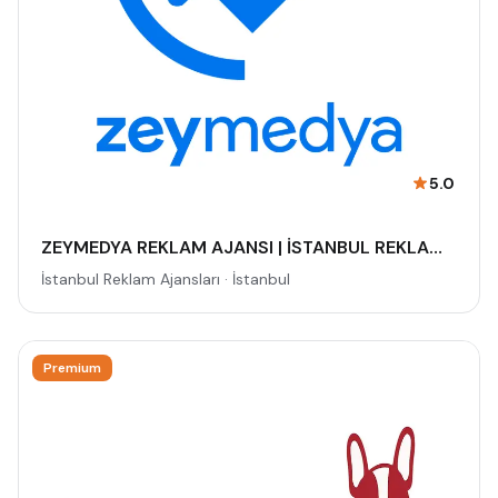
5.0
ZEYMEDYA REKLAM AJANSI | İSTANBUL REKLAM VE SEO AJANSI, DİJİTAL PAZARLAMA AJANSI, SOSYAL MEDYA AJANSI, 360 REKLAM
İstanbul Reklam Ajansları · İstanbul
Premium