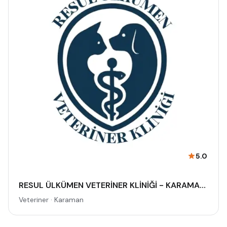
5.0
RESUL ÜLKÜMEN VETERİNER KLİNİĞİ - KARAMAN VETERİNER - PET OTELİ | ACİL VETERİNER - 7/24 AÇIK NÖBETÇİ VETERİNER KLİNİĞİ
Veteriner · Karaman