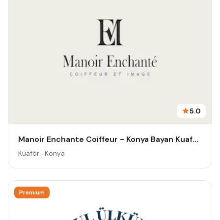
5.0
Manoir Enchante Coiffeur - Konya Bayan Kuaförü & Güzellik Salonu - Kadın Kuaförü -Meram Kuaför - Bayan Kuaförü - Konya Kuaför
Kuaför · Konya
Premium