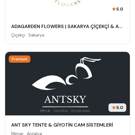
5.0
ADAGARDEN FLOWERS | SAKARYA ÇİÇEKÇİ & ADAPAZARI ÇİÇEKÇİ - BUKET - GELİN ÇİÇEĞİ - DÜĞÜN-NİŞAN - ORGANİZASYON - ONLINE SİPARİŞ
Çiçekçi · Sakarya
Premium
5.0
ANT SKY TENTE & GİYOTİN CAM SİSTEMLERİ
Mimar · Antalya